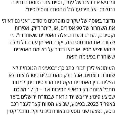
ומרגיש את כאבו של עמי", וסיים את הפוסט בתחינה
נרגשת: "אל תיכנעו לגל ההסתה והסילופים".
מדובר באוסף של שקרים מופרכים מיסודם. "אני גם ראיתי
את השחרור של 90 אסירים, או, ליתר דיוק, אסירות
וקטינים, נערים ונערות. אלה האסירים ששוחררו". מי
שקונה את החרטוט הזה, יקנה מאיימן עודה כל מילה
שהוא יוציא מפיו. אז בואו נדבר על רשימת האסירים
ששוחררו בפעימה הזאת.
העיתונאי לירן תמרי כתב כך: "בפעימה הנוכחית לא
שוחררו רוצחים, אבל חלק מהמחבלים ניסו לרצוח ולא
הצליחו. בין האסירים הקטינים הבולטים ניתן למנות
מחבל שזוהה רק בראשי התיבות א.ז. – בן 17 משכם
שביצע פיגוע ירי בשייח' ג'ראח שבמזרח ירושלים ב־18
באפריל 2023. בפיגוע, שבוצע מטווח קצר לעבר רכב
נוסע, נפצעו שני נוסעים באורח בינוני וקל. מחבל קטין