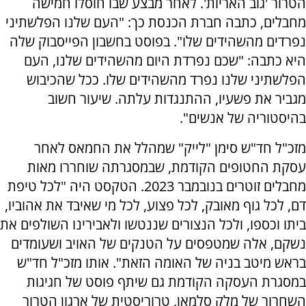
הטרור 'גוב האריות'. לאחר מבצע שבו חוסלו חמישה
מחבלים, כתבה חברת הכנסת כך: "העם שלנו הפלשתיני
נפרדים מהשהידים שלו". בפוסט בחשבון הפייסבוק שלה
היא כתבה: "שכם נפרדת היום מהשהידים שלנו, העם
הפלשתיני שלנו נפרד מהשהידים שלו. ככל שהכיבוש
מגביר את פשעיו, ההתנגדות עלתה. שיעור חשוב
בהיסטוריה של אנשים".
מזכ"ל חד"ש סימן "לייק" שמהלל את החמאס לאחר
עסקת החטופים הקודמת, שבמסגרתה שוחררו מאות
מחבלים זוטרים בנובמבר 2023. הטקסט היה "לכל טיפת
דם, לכל גוף מאובק, לכל פצוע, לכל מי שאיבד את אהוביו,
ביתו וכספו, ולכל הנצורים שננטשו ולאבירינו השולפים את
נשקם, אלה שמטפסים על הטנקים של האויב ושעומדים
בראש מיטב בניה של האומה הזאת". אותו מזכ"ל חד"ש
במסגרת העסקה הקודמת גם שיתף פוסט של חגיגות
השחרור של מלק סלמאן, טרוריסטית של ארגון הטרור