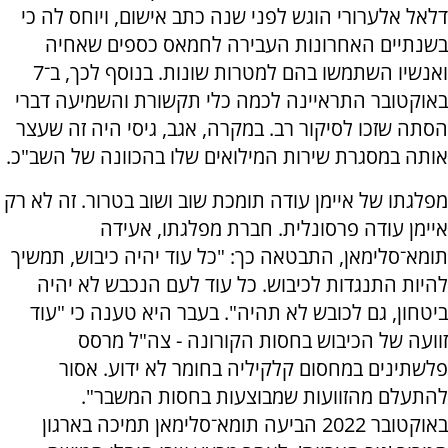
דלאל אלערורי הוגש לפני שנה כתב אישום, ויוחס לה כי
בשנתיים האחרונות העבירה לחמאס כספים שאחיה
ואנשיו השתמשו בהם למטרות שונות. בנוסף לכך, ב־7
באוקטובר התראיינה לכמה כלי תקשורת והשמיעה דברי
הסתה שזכו לסיקור רב. במקרה, אגב, גיסי היה זה שעצר
אותה במסגרת שירות המילואים שלו בהכוונה של השב"כ.
מפלגתו של איימן עודה תומכת שוב ושוב בטרור. זה לא רק
איימן עודה פרסונלית. חברת מפלגתו, אעידה
תומא־סלימאן, התבטאה כך: "כל עוד יהיה כיבוש, תמשיך
להיות התנגדות לכיבוש. כל עוד לעם הנכבש לא יהיה
ביטחון, גם לכובש לא תהיה". בעבר היא טענה כי "עוד
זוועה של הכיבוש בחסות הקורונה - צה"ל מרסס
פלשתינים במחסום קלקיליה בחומר לא ידוע. אסור
להתעלם מהזוועות שמבוצעות בחסות המשבר".
באוקטובר 2022 הביעה תומא־סלימאן תמיכה בארגון