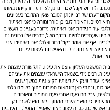
שכר' וכי עיר הנידחת 'לא הייתה ולא עתידה להיות, ולמה
נכתבה? דרוש וקבל שכר'. ברם, לצד דעה זו קיימת באותו
מקום דעתו של רבי יונתן הסובר שאין המדובר בעניינים
תיאורטיים, והאומר לגבי בן סורר ומורה כי 'אני ראיתיו'
ולגבי עיר הנידחת 'אני ראיתיה'. מדובר בעניינים מעשיים
שהיו ושעתידים להיות. בדרך משל, דברים אלו נכונים גם
לגבינו. אף אני אומר בקול ברור וצלול: 'אני ראיתיו' ו'אני
ראיתיה', ולא נתונה לנו האפשרות לעצום עינינו
מלראות".
בית המשפט העליון עוצם את עיניו. התקשורת עוצמת את
עיניה. רבים מדי בשמאל הישראלי עוצמים את עיניהם.
איימן עודה זועק את דעותיו הקיצוניות במשך שנים
ארוכות, ונתתי כאן דוגמאות ספורות מתוך רשימה בלתי
נלאית, אבל הם פעם אחרי פעם המומים ומאוכזבים
מדעותיו, כי הוא "הערבי המתון". לא, הוא לא. זה רק
בראש שלכם. כן, זה עצוב מאוד שאפילו המפלגה הערבית