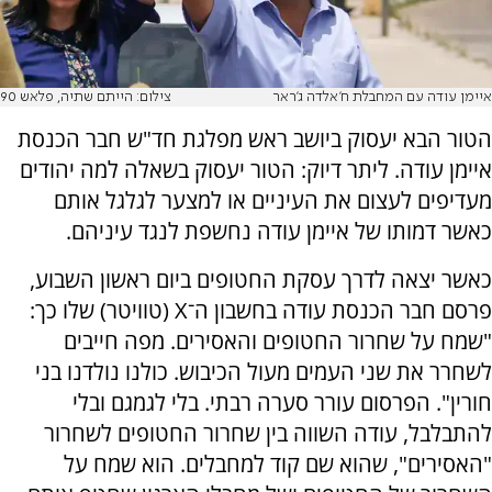
איימן עודה עם המחבלת ח'אלדה ג'ראר
צילום: הייתם שתיה, פלאש 90
הטור הבא יעסוק ביושב ראש מפלגת חד"ש חבר הכנסת
איימן עודה. ליתר דיוק: הטור יעסוק בשאלה למה יהודים
מעדיפים לעצום את העיניים או למצער לגלגל אותם
כאשר דמותו של איימן עודה נחשפת לנגד עיניהם.
כאשר יצאה לדרך עסקת החטופים ביום ראשון השבוע,
פרסם חבר הכנסת עודה בחשבון ה־
X
(טוויטר) שלו כך:
"שמח על שחרור החטופים והאסירים. מפה חייבים
לשחרר את שני העמים מעול הכיבוש. כולנו נולדנו בני
חורין". הפרסום עורר סערה רבתי. בלי לגמגם ובלי
להתבלבל, עודה השווה בין שחרור החטופים לשחרור
"האסירים", שהוא שם קוד למחבלים. הוא שמח על