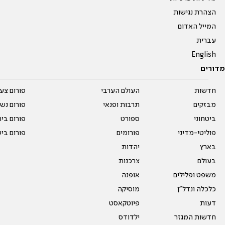
הצהרת נגישות
המייל האדום
עברית
English
מדורים
חדשות
העולם הערבי
פורום צע
מבזקים
תרבות ופנאי
פורום נשו
ביטחוני
ספורט
פורום בי
פוליטי-מדיני
פורומים
פורום בי
בארץ
יהדות
בעולם
צרכנות
משפט ופלילים
אופנה
כלכלה ונדל"ן
מוסיקה
דעות
פיוטקאסט
חדשות המגזר
ילדודס