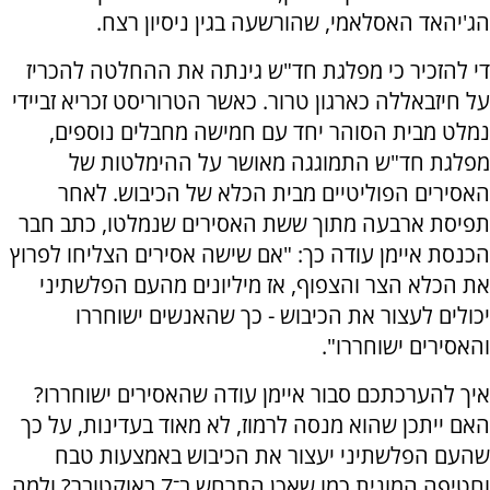
הג'יהאד האסלאמי, שהורשעה בגין ניסיון רצח.
די להזכיר כי מפלגת חד"ש גינתה את ההחלטה להכריז
על חיזבאללה כארגון טרור. כאשר הטרוריסט זכריא זביידי
נמלט מבית הסוהר יחד עם חמישה מחבלים נוספים,
מפלגת חד"ש התמוגגה מאושר על ההימלטות של
האסירים הפוליטיים מבית הכלא של הכיבוש. לאחר
תפיסת ארבעה מתוך ששת האסירים שנמלטו, כתב חבר
הכנסת איימן עודה כך: "אם שישה אסירים הצליחו לפרוץ
את הכלא הצר והצפוף, אז מיליונים מהעם הפלשתיני
יכולים לעצור את הכיבוש - כך שהאנשים ישוחררו
והאסירים ישוחררו".
איך להערכתכם סבור איימן עודה שהאסירים ישוחררו?
האם ייתכן שהוא מנסה לרמוז, לא מאוד בעדינות, על כך
שהעם הפלשתיני יעצור את הכיבוש באמצעות טבח
וחטיפה המונית כמו שאכן התרחש ב־7 באוקטובר? ולמה