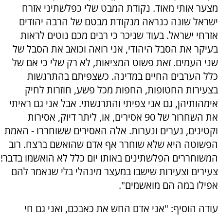
מצער אותי מאוד. נקודת המבט שלי כפלשתיני אזרח
ישראל שונה כנראה מנקודת מבטם של הרבה יהודים
אזרחי ישראל. בעוד שניכר כי רבים מכם נוטים לראות
בעיקר את הסבל היהודי, אני רואה וכואב את הסבל של
שני העמים. זאת פשוט המציאות, לא רק שלי כי אם של
כלל הערבים החיים במדינה. ‏כשצפיתם בהתרגשות
בצעירות החטופות, החפות מכל פשע, חוזרות לחיק
אימהותיהן, גם אני צפיתי והתרגשתי. אבל אני גם ראיתי
את השחרור של 90 אסירים, או, ליתר דיוק, אסירות
וקטינים, נערים ונערות. אלה האסירים ששוחררו - האמת
הפשוטה היא שלא שוחרר אף אדם שהואשם ברצח. רוב
המשוחררים הפלשתינים באותו יום כלל לא הואשמו בדבר!
צעירים וצעירות שישבו במעצר מינהלי בלי שנאמר להם
אפילו במה הם מואשמים".
עודה הוסיף: "אני אדם החש את כאבכם, ואני גם חי