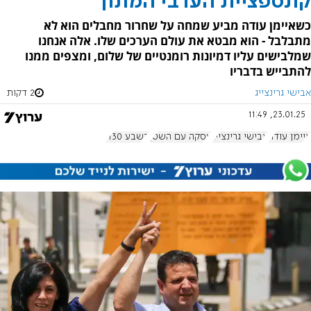
קונספציית הערבי המתון
כשאיימן עודה מביע שמחה על שחרור מחבלים הוא לא
מתבלבל - הוא מבטא את עולם הערכים שלו. אלה אנחנו
שמלבישים עליו דמיונות רומנטיים של שלום, ומצפים ממנו
להתבייש בדבריו
אבישי גרינצייג
2 דקות
23.01.25, 11:49
איימן עודה
אבישי גרינצייג
עסקה עם השטן
בשבע 1130