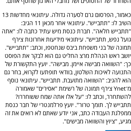
השחרור של החטופים ושל מחבלי הארגון שחטף אותם.
כאמור, הפרסום גרם לסערה גדולה. עיתונאי מחדשות 13
השיב לו: "תתבייש". עיתונאי אחר מכאן 11 הגיב:
"תתבייש חלאה". חברת כנסת מיש עתיד כתבה לו: "אתה
גועל נפש, תתבייש". עיתונאי מידיעות אחרונות צירף
תמונה של בני משפחת ביבס שנחטפו, וכתב: "תתבייש".
יושב ראש הנהלת מרצ החליט גם הוא לבקר את הפוסט
כך: "השוואה מבישה איימן. מבישה". יועץ התקשורת של
התנועה לאיכות השלטון, בוודאי תופתעו לקרוא, בחר גם
הוא להגיב: "השוואה מתועבת. תתבייש". עיתונאי נוסף
מ־
Ynet
צירף תמונה של רשימת "אסירים" שאמורה
להשתחרר, וכתב לו: "על אלו אתה שמח ששוחררו?
תתבייש לך. תומך טרור". יועץ פרלמנטרי של חבר כנסת
ממפלגת העבודה כתב, אני יודע שאתם לא רואים את זה
מגיע, "ציוץ והשוואה מבישים".