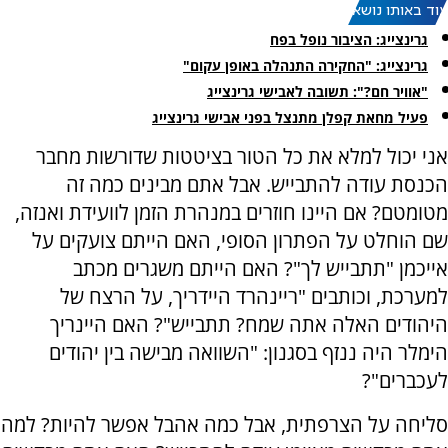
עוד באותו נושא:
גרינצייג: הציבור נופל בפח
גרינצייג: "החקירה התנהלה באופן עקום"
"אוויר חם?": תשובה לאבישי גרינצייג
פעיל מחאת קפלן מתנצל בפני אבישי גרינצייג
אני יכול למלא את כל הטור בציטטות שדורשות מחבר
הכנסת עודה להתבייש. אבל אתם מבינים כמה זה
מטומטם? אם היינו חוזרים במנהרת הזמן לוועידת ואנזה,
שם הוחלט על הפתרון הסופי, האם הייתם צועקים על
אייכמן "תתבייש לך"? האם הייתם משגרים מכתב
למערכת, וכותבים "ריינהרד היידריך, על הרצח של
היהודים האלה אתה שמח? תתבייש"? האם היינריך
הימלר היה ננזף בסגנון: "השוואה מבישה בין יהודים
לעכברים"?
סליחה על הצרפתית, אבל כמה אהבל אפשר להיות? למה