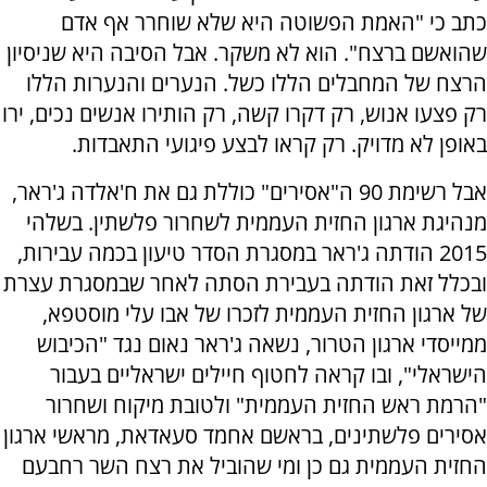
כתב כי "האמת הפשוטה היא שלא שוחרר אף אדם
שהואשם ברצח". הוא לא משקר. אבל הסיבה היא שניסיון
הרצח של המחבלים הללו כשל. הנערים והנערות הללו
רק פצעו אנוש, רק דקרו קשה, רק הותירו אנשים נכים, ירו
באופן לא מדויק. רק קראו לבצע פיגועי התאבדות.
אבל רשימת 90 ה"אסירים" כוללת גם את ח'אלדה ג'ראר,
מנהיגת ארגון החזית העממית לשחרור פלשתין. בשלהי
2015 הודתה ג'ראר במסגרת הסדר טיעון בכמה עבירות,
ובכלל זאת הודתה בעבירת הסתה לאחר שבמסגרת עצרת
של ארגון החזית העממית לזכרו של אבו עלי מוסטפא,
ממייסדי ארגון הטרור, נשאה ג'ראר נאום נגד "הכיבוש
הישראלי", ובו קראה לחטוף חיילים ישראליים בעבור
"הרמת ראש החזית העממית" ולטובת מיקוח ושחרור
אסירים פלשתינים, בראשם אחמד סעאדאת, מראשי ארגון
החזית העממית גם כן ומי שהוביל את רצח השר רחבעם