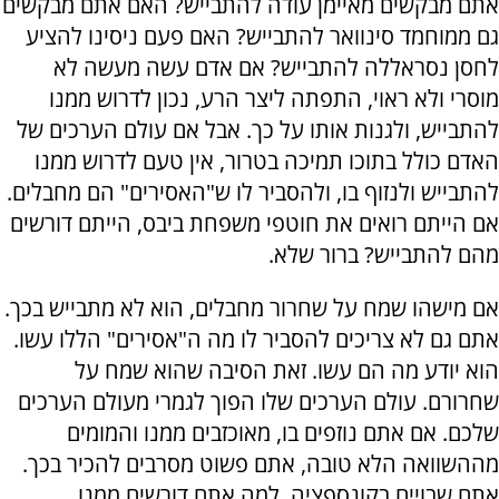
אתם מבקשים מאיימן עודה להתבייש? האם אתם מבקשים
גם ממוחמד סינוואר להתבייש? האם פעם ניסינו להציע
לחסן נסראללה להתבייש? אם אדם עשה מעשה לא
מוסרי ולא ראוי, התפתה ליצר הרע, נכון לדרוש ממנו
להתבייש, ולגנות אותו על כך. אבל אם עולם הערכים של
האדם כולל בתוכו תמיכה בטרור, אין טעם לדרוש ממנו
להתבייש ולנזוף בו, ולהסביר לו ש"האסירים" הם מחבלים.
אם הייתם רואים את חוטפי משפחת ביבס, הייתם דורשים
מהם להתבייש? ברור שלא.
אם מישהו שמח על שחרור מחבלים, הוא לא מתבייש בכך.
אתם גם לא צריכים להסביר לו מה ה"אסירים" הללו עשו.
הוא יודע מה הם עשו. זאת הסיבה שהוא שמח על
שחרורם. עולם הערכים שלו הפוך לגמרי מעולם הערכים
שלכם. אם אתם נוזפים בו, מאוכזבים ממנו והמומים
מההשוואה הלא טובה, אתם פשוט מסרבים להכיר בכך.
אתם שבויים בקונספציה. למה אתם דורשים ממנו