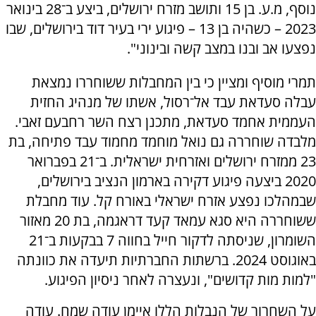
נוסף, מ.ע. בן 15 ותושב מזרח ירושלים, ביצע ב־28 בינואר
2023 – כשהיה בן 13 – פיגוע ירי בעיר דוד בירושלים, שבו
נפצעו אב ובנו במצב קשה ובינוני".
תמרי מוסיף ומציין כי בין המחבלות ששוחררו נמצאת
עבלה סעדאת עבד אל־רסול, אשתו של מנהיג החזית
העממית אחמד סעדאת, מתכנן רצח השר רחבעם זאבי.
מלבדה שוחררה גם נואל מוחמד מחמוד עבד פתיחה, בת
23 ממזרח ירושלים ואזרחית ישראלית. ב־21 בפברואר
2020 ביצעה פיגוע דקירה בארמון הנציב בירושלים,
שבמהלכו נפצע אזרח ישראלי באורח קל. עוד מחבלת
ששוחררה היא סגא עמאד קעד דראגמה, בת 20 מאזור
השומרון, שניסתה לדקור חייל בחווה 7 בבקעות ב־21
באוגוסט 2024. ברשתות החברתיות תיעדה את כוונתה
"למות מות קדושים", ונעצרה לאחר ניסיון הפיגוע.
על השחרור של הנבלות הללו איימן עודה שמח. עודה