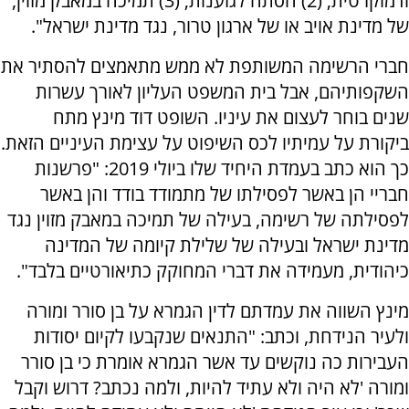
ודמוקרטית; (2) הסתה לגזענות; (3) תמיכה במאבק מזוין,
של מדינת אויב או של ארגון טרור, נגד מדינת ישראל".
חברי הרשימה המשותפת לא ממש מתאמצים להסתיר את
השקפותיהם, אבל בית המשפט העליון לאורך עשרות
שנים בוחר לעצום את עיניו. השופט דוד מינץ מתח
ביקורת על עמיתיו לכס השיפוט על עצימת העיניים הזאת.
כך הוא כתב בעמדת היחיד שלו ביולי 2019: "פרשנות
חבריי הן באשר לפסילתו של מתמודד בודד והן באשר
לפסילתה של רשימה, בעילה של תמיכה במאבק מזוין נגד
מדינת ישראל ובעילה של שלילת קיומה של המדינה
כיהודית, מעמידה את דברי המחוקק כתיאורטיים בלבד".
מינץ השווה את עמדתם לדין הגמרא על בן סורר ומורה
ולעיר הנידחת, וכתב: "התנאים שנקבעו לקיום יסודות
העבירות כה נוקשים עד אשר הגמרא אומרת כי בן סורר
ומורה 'לא היה ולא עתיד להיות, ולמה נכתב? דרוש וקבל