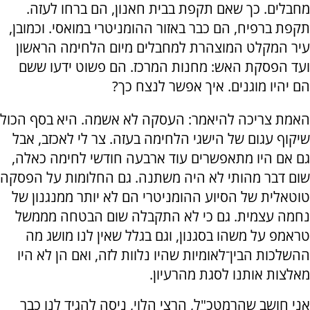
מחבלים. כך שאם תקפת בבית חאנון, הם ברחו לעזה.
תקפת ברפיח, הם כבר באזור ההומניטרי במואסי. וכמובן,
עיר המקלט המוצהרת למחבלים מיום הלחימה הראשון
ועד הפסקת האש: מחנות המרכז. הם פשוט ידעו ששם
הם יהיו מוגנים. איך אפשר לנצח כך?
האמת צריכה להיאמר: העסקה לא אשמה. היא בסף הכול
שיקוף עגום של הישגי הלחימה בעזה. צר לי לאכזב, אבל
גם אם היו מתאפשרים עוד ארבעה חודשי לחימה כאלה,
שום דבר מהותי לא היה משתנה. גם החלומות על הפסקה
טוטאלית של הסיוע ההומניטרי הם לא יותר ממנגנון של
נחמה עצמית. גם כי לא התקבלה שום הבטחה מממשל
טראמפ על משהו בסגנון, וגם בגלל שאין לנו מושג מה
ההשלכות הבין־לאומיות שהיו נלוות לזה, ואם הן לא היו
מאלצות אותנו לסגת מהרעיון.
אני חושב שהרמטכ"ל, הרצי הלוי, ניסה להגיד לנו כבר