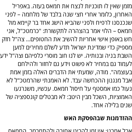
מזמן שאין לו תוכניות לנצח את חמאס בעזה. באפריל
האחרון, כלומר אחרי חצי שנה בלבד של מלחמה – לפני
שנכנסנו לרפיח ולפני שהביא הישג אחד בר קיימא מול
חמאס – הלוי אמר בהצהרה לתקשורת: "כרמטכ"ל, אני
חש באופן אישי אחריות להשיב את החטופים... צה"ל חזק
מספיק כדי שמדינת ישראל תדע לשלם מחירים למען
השבת בניה ובנותיה. יש לנו חוב מוסרי כלפיהם וצה"ל ידע
לעמוד גם במחיר לא פשוט וידע גם לחזור ולהילחם
בעוצמה". מודה, שמעתי את הדברים האלה בזמן אמת
אבל מנגנון ההכחשה עבד. לא האמנתי שהרמטכ"ל לא
נעול כמו אמסטף על חיסול חמאס. עכשיו, משנרגעו
האמוציות, השכל מבין היטב: לא מבטלים קונספציה של
שנים בלילה אחד.
ההזדמנות שבהפסקת האש
אבל אמרנו: אין זמן להביט אחורה ולהתמרמר. החמאס