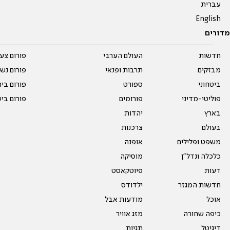
עברית
English
מדורים
חדשות
העולם הערבי
פורום צע
מבזקים
תרבות ופנאי
פורום נשו
ביטחוני
ספורט
פורום בי
פוליטי-מדיני
פורומים
פורום בי
בארץ
יהדות
בעולם
צרכנות
משפט ופלילים
אופנה
כלכלה ונדל"ן
מוסיקה
דעות
פיוטקאסט
חדשות המגזר
ילדודס
אוכל
מודעות אבל
כיפה שחורה
מזג אוויר
דיגיטל
תגיות