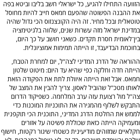
הזוועה התחילו להגיע, כל ישראלי חשב בליבו וביטא בפה
את ההבנה הפשוטה שהפעם חמאס חייב להיות מחוסל
טוטאלית ובכל מחיר. זה היה הקונצנזוס הכי גדול שהיה
במדינת ישראל מזה עשרות שנים, שלווה בלגיטימציה
בין־לאומית חסרת תקדים. כשאני חושב על כך היום,
בחוכמת הבדיעבד, זו הייתה תמימות אמוציונלית.
ההוראה של הדרג המדיני לצה"ל, יום למחרת הטבח,
הייתה חדה וחלקה כפי שהיא עד היום: מיטוט שלטון
חמאס. אבל זאת הייתה איוולת לתת את הפקודה הזאת
לאותו מטכ"ל שהוביל לאסון. צריך להבין את המצב של
צה"ל מול רצועת עזה ערב המלחמה. כשפיקוד הדרום
התבקש לשלוף מהמגירה את התוכניות המוכנות כדי
לממש את החלטת הדרג המדיני, התוכנית הכי תוקפנית
ומעמיקה הייתה כזאת שכוללת פשיטה על אזורים
חקלאיים שמזוהים מודיעינית כשטחי שיגור רקטות, חישוף