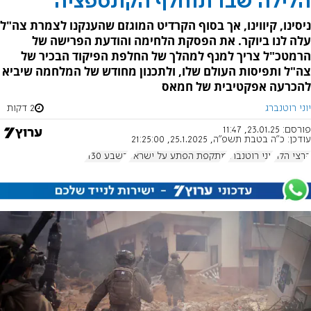
הלילה שבו תוחלף הקונספציה
ניסינו, קיווינו, אך בסוף הקרדיט המוגזם שהענקנו לצמרת צה"ל
עלה לנו ביוקר. את הפסקת הלחימה והודעת הפרישה של
הרמטכ"ל צריך למנף למהלך של החלפת הפיקוד הבכיר של
צה"ל ותפיסות העולם שלו, ולתכנון מחודש של המלחמה שיביא
להכרעה אפקטיבית של חמאס
יוני רוטנברג
2 דקות
פורסם:
23.01.25, 11:47
עודכן:
כ"ה בטבת תשפ"ה, 25.1.2025, 21:25:00
הרצי הלוי
יוני רוטנברג
מתקפת הפתע על ישראל
בשבע 1130