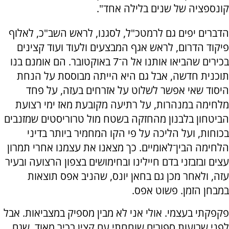
קונספציה של שנים בלילה אחד".
הדברים יפים גם לרמטכ"ל, לסגנו, לראש השב"כ, לאלוף
פיקוד הדרום, לראש אגף המבצעים ולעוד ועוד קצינים
בכירים שהביאו אותנו אל ה־7 באוקטובר. הם אומנם בנו
תוכנית חדשה, אבל גם היא הייתה מבוססת על הנחת
היסוד שאי אפשר לשלוט על אזרחים בעזה, על פחד
מלחימה במנהרות, על רתיעה מקובעת מאז ימי רצועת
הביטחון בלבנון מהחזקה בשטח מול טרוריסטים שמזנבים
בכוחות, ועל הליכה על פי הקו המחמיר ביותר בדיני
הלחימה הבין־לאומיים. כך מצאנו את עצמנו אחרי תמרון
עצים ובזבזני בדם חיילינו ובחימושים בצפון הרצועה ובעיר
עזה, ולאחר מכן גם בחאן יונס, שהניב אפס תוצאות
במבחן הזמן. פשוט אפס.
פקפקתי בעצמי. אולי אני לא מבין מספיק במצביאות. אבל
לפני שבועות ספורים שוחחתי עם קצין בכיר מאוד, שגם