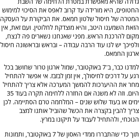
גדולה שהיא מאפשרת במטרת הלחימה של השבת
החטופים, היא מורידה עד קרוב לאפס את הסיכוי למימוש
המטרה של חיסול שלטון חמאס. את הביקורת על העסקה
הזאת השמענו היטב, והיא מוצדקת לחלוטין. ועם זאת, אין
מקום להרכנת הראש. מפני שאנחנו נשארים פה לנצח,
ולפיכך יש לנו עוד הרבה עבודה – ובראש ובראשונה חיסול
ארגון החמאס.
למדנו כבר, ב־7 באוקטובר, שמול ארגון טרור שחושב בכל
רגע על דרכים לחיסולך, אין זמן לבזבז. אי אפשר להתחיל
מחר את ההיערכות להמשך המערכה אלא צריך להתחיל
היום. וזה לא משנה אם החזרה ללחימה תקרה בעוד 35
ימים או בעוד שלוש שנים – המלחמה טרם הסתיימה. לכן
צריך להבין בקצרה את הכשל שהוביל אותנו למצב
הנוכחי, ולהתחיל לעבוד על תיקונו במרץ.
תוך כדי שהתבררו ממדי האסון של 7 באוקטובר, ותמונות