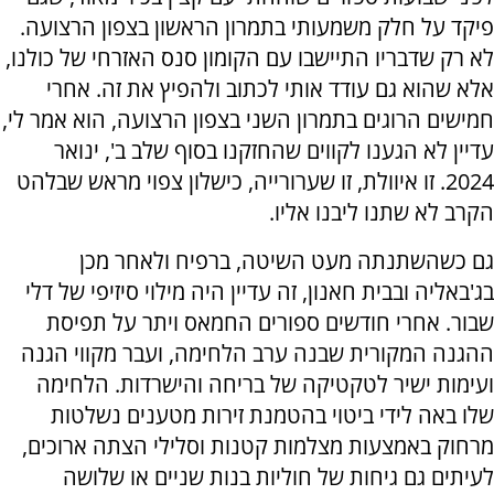
פיקד על חלק משמעותי בתמרון הראשון בצפון הרצועה.
לא רק שדבריו התיישבו עם הקומון סנס האזרחי של כולנו,
אלא שהוא גם עודד אותי לכתוב ולהפיץ את זה. אחרי
חמישים הרוגים בתמרון השני בצפון הרצועה, הוא אמר לי,
עדיין לא הגענו לקווים שהחזקנו בסוף שלב ב', ינואר
2024. זו איוולת, זו שערורייה, כישלון צפוי מראש שבלהט
הקרב לא שתנו ליבנו אליו.
גם כשהשתנתה מעט השיטה, ברפיח ולאחר מכן
בג'באליה ובבית חאנון, זה עדיין היה מילוי סיזיפי של דלי
שבור. אחרי חודשים ספורים החמאס ויתר על תפיסת
ההגנה המקורית שבנה ערב הלחימה, ועבר מקווי הגנה
ועימות ישיר לטקטיקה של בריחה והישרדות. הלחימה
שלו באה לידי ביטוי בהטמנת זירות מטענים נשלטות
מרחוק באמצעות מצלמות קטנות וסלילי הצתה ארוכים,
לעיתים גם גיחות של חוליות בנות שניים או שלושה