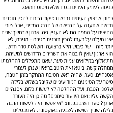
שלהם והשמדת משגרים. רק זה. לא טיפול במנהרות, לא
כניסה לעומק הערים ובטח שלא מיטוט חמאס.
כמובן שבצוק העיתים נדרשו בפיקוד הדרום להכין תוכנית
חדשה שתענה על הדרישה של הדרג המדיני, אבל ציורי
החיצים על המפה הם לא העניין פה. ארגון שבמשך שנים
אינו מעלה על דעתו להכין תוכנית מגירה – מגירה, לא
יותר מזה – של כיבוש מלא ברצועה והשלטת סדר חדש,
הוא ארגון שאין לו בגוף את השרירים הדרושים למשימה.
תת־אלוף במילואים עמית סער, שאנו מתפללים להחלמתו
ממחלה קשה, ביטא זאת היטב בריאיון שנתן לעמרי
אסנהיים. סער, שהיה ראש חטיבת המחקר בזמן הטבח,
סיפר על הסימנים המודיעיניים שקיבל בשלוש בלילה
שלפני הטבח, ועל ההחלטה לא לעשות כלום. אסנהיים
הקשה עליו: ואם היו עוד סימנים? מה כן היה מעורר
אותך? סער השיב בכנות: "אי אפשר היה לעשות הרבה
בלילה שבין השישה לשבעה באוקטובר. לא מבטלים