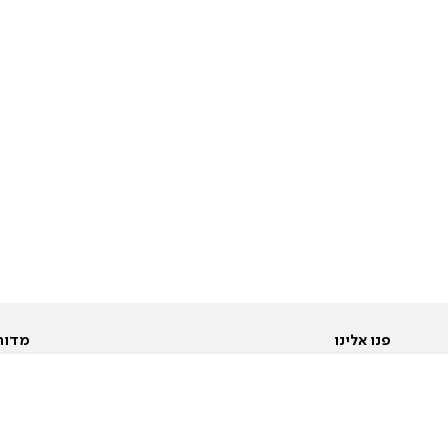
פנו אלינו
מדור
אודות
Pусский
חד
יצירת קשר
عربية
מב
פרסמו אצלנו
בי