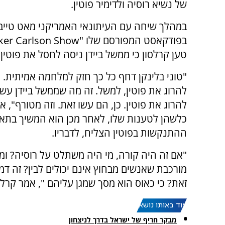
של נשיא רוסיה ולדימיר פוטין.
במהלך שיחה עם העיתונאי האמריקני מאט טייבי
בפודקאסט המפורסם שלו "
ker Carlson Show
טען קרלסון כי ממשל ביידן ניסה לחסל את פוטין.
"טוני בלינקן דחף כל כך חזק למלחמה אמיתית. ה
להרוג את פוטין, למשל. זה מה שממשל ביידן עשה
להרוג את פוטין. כן, הם עשו זאת. וזה מטורף",
כלשהן לטענות שלו, לאחר מכן הוא המשיך בתאור
ההתנקשות בפוטין הצליח, לדבריו.
"אם זה היה קורה, מי היה משתלט על רוסיה? ומ
מורכבת שאנשים מבחוץ אינם יכולים לבין? זה דמ
זאת? כי כאוס הוא מסך שמגן עליהם ", אמר קרלס
עוד באותו נושא:
מבקר חריף של ישראל בדרך לניצחון