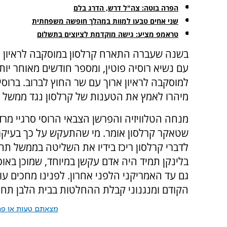
הפרה בוטה: צה"ל דרש, הדרג בלם
שני אחים טבעו למוות במהלך חופשה משפחתית
טראמפ מציע: גישה מוקדמת לציוצים בתשלום
בשנה שעברה התארח קרלסון במוסקבה לראיון מ
עם נשיא רוסיה פוטין, ומספר חודשים מאוחר יות
למוסקבה לראיון ארוך עם שר החוץ לברוב. ברוסיה
מיהרו לאמץ את הטענות של קרלסון נגד ממשל בי
מנחה הטלוויזיה והפרשן הצבאי הרוסי סרגיי מרדן
שטאקר קרלסון אומר. מי שהתעקש על כך בעיקר 
לדברי קרלסון ריכז בידיו את השליטה בממשל ת
בלינקן תמיד היה אדם עקשן במיוחד, שמוכן באופ
גם עד האמריקני הלפני אחרון. לפנינו מחכים עו
הקודם ומנגנוני קבלת ההחלטות בבית הלבן תחת 
מצאתם טעות או פרס