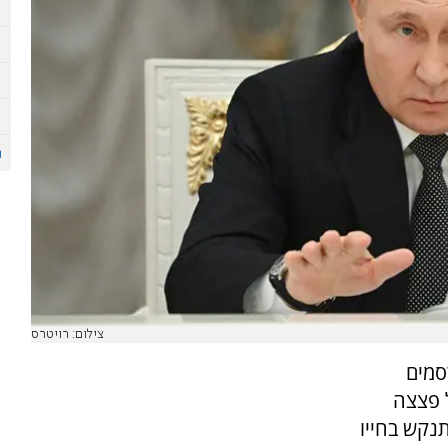
צילום: רויטרס
סמים
 פצצה
נקש בחייו