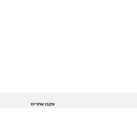
עקבו אחרינו
ות
טוויטר
ם הריון ולידה
פייסבוק
ום לקראת נישואין וזוגיות
אינסטגרם