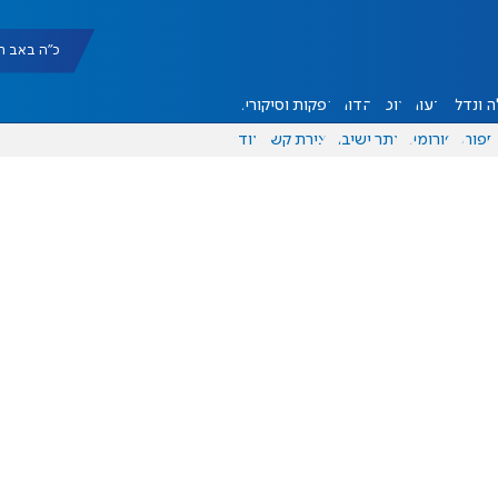
כ"ה באב תשפ"ו |
 ונדל"ן
דעות
אוכל
יהדות
הפקות וסיקורים
ספורט
פורומים
אתר ישיבה
יצירת קשר
עוד