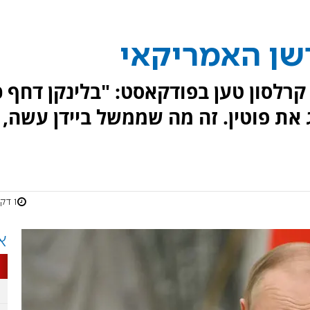
שן האמריקאי
קרלסון טען בפודקאסט: "בלינקן דחף כ
את פוטין. זה מה שממשל ביידן עשה,
1 דקות
א