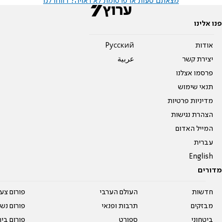
מצאתם טעות או פרסומת לא ראויה? דווחו לנו
פנו אלינו
אודות
Pусский
יצירת קשר
عربية
פרסמו אצלנו
תנאי שימוש
מדיניות פרטיות
הצהרת נגישות
המייל האדום
עברית
English
מדורים
חדשות
העולם הערבי
פורום צע
מבזקים
תרבות ופנאי
פורום נשו
ביטחוני
ספורט
פורום בי