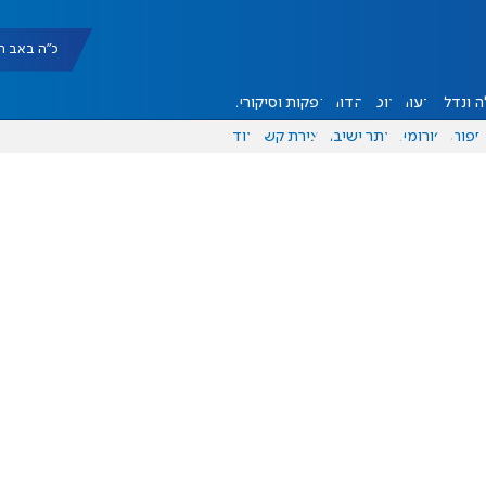
כ"ה באב תשפ"ו |
 ונדל"ן
דעות
אוכל
יהדות
הפקות וסיקורים
ספורט
פורומים
אתר ישיבה
יצירת קשר
עוד