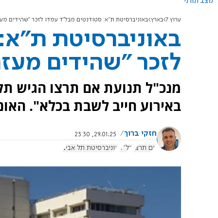
מצב תורני
ערוץ 7
בארץ
באוניברסיטת ת"א: סטודנטים מבל''ד עמדו לזכר "שהידים מעז
באוניברסיטת ת"א: 
לזכר "שהידים מעזה
מנכ"ל תנועת אם תרצו הגיש תל
באירוע חייב לשבת בכלא". האונ
חזקי ברוך
29.01.25, 23:30
אם תרצו
בל"ד
אוניברסיטת תל אביב