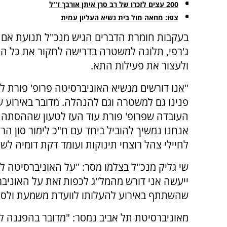
200 עצים לזכרו של רב סרן איתן אורבך ז''ל
צפו: מחאה מול בית נשיא העליון עמית
בעקבות חומרת הדברים הגיש מנכ''ל תנועת אם 
ג'רפי, תלונה למשטרה בדרישה לחקור את כל המ
ולעצור את פעילות התא.
"אנו דורשים מנשיא האוניברסיטה פרופ' פורת 
פנינו גם למשטרה וגם להנהלה. מדובר באירוע ש
העובדה שפרופ' פורת עוד העז לטעון שההסתה ה
אנחנו נמשיך להוביל ביחד עם ח"כ לימור סון 
לחיילי צהל רוצחי תינוקות ועומד דקת דומיה לשהי
שי גליק מנכ"ל בצלמו מסר: ''על האוניברסיטה ל
ייעשה אני דורש מהמל"ג לכפות זאת על האוניבר
שהשתתף באירוע להעלותו לוועדת משמעת ולסלק
מאוניברסיטת תל אביב נמסר: "מדובר בהפגנה ל