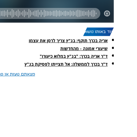
עוד באותו נושא:
אריה בכרך תוקף: בג"ץ צריך לרסן את עצמו
שיעורי אמונה - מהחדשות
ד"ר אריה בכרך: "בג"ץ במלוא כיעורו"
ד"ר בכרך לממשלה: אל תצייתו לפסיקת בג"ץ
מצאתם טעות או פרס