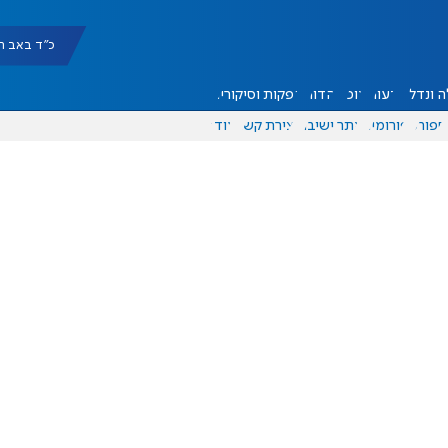
כ"ד באב תשפ"ו |
 ונדל"ן
דעות
אוכל
יהדות
הפקות וסיקורים
ספורט
פורומים
אתר ישיבה
יצירת קשר
עוד