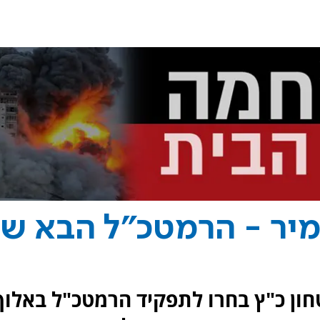
זמיר - הרמטכ"ל הבא ש
ון כ"ץ בחרו לתפקיד הרמטכ"ל באלוף