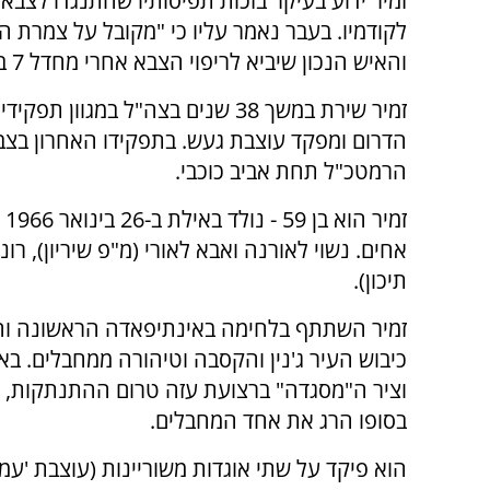
זמיר ידוע בעיקר בזכות תפיסותיו שהתנגדו לצבא 
לקודמיו. בעבר נאמר עליו כי "מקובל על צמרת ה
והאיש הנכון שיביא לריפוי הצבא אחרי מחדל 7 באוקטובר".
זמיר שירת במשך 38 שנים בצה"ל במג
הרמטכ"ל תחת אביב כוכבי.
זמיר הוא בן 59 -
אחים. נשוי לאורנה ואבא לאורי (מ"פ שיריון), רונ
תיכון).
זמיר השתתף בלחימה באינתיפאדה הראשונה והשנ
כיבוש העיר ג'נין והקסבה וטיהורה ממחבלים.
וציר ה"מסגדה" ברצועת עזה טרום ההתנתקות, נת
בסופו הרג את אחד המחבלים.
הוא פיקד על שתי אוגדות משוריינות (עוצבת 'עמ