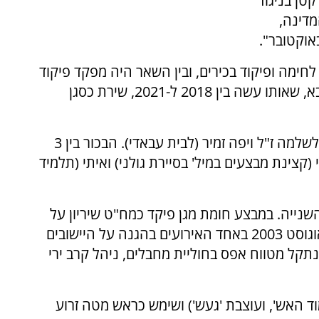
קטן בניגוד
מדינה,
וון תפקידי לחימה ופיקוד בכירים, ובין השאר היה מפקד פיקוד
הדרום ומפקד עוצבת געש. בתפקידו האחרון בצבא, שאותו עשה בין 2018 ל-2021, שירת כסגן
נולד באילת ב-26 בינואר 1966 לשלמה ז"ל ויפה זמיר (לבית עבאדי). הבכור בין 3
י (קצינת מבצעים במיל' בסיירת גולני) ואיתי (תלמיד
ייה. במבצע חומת מגן פיקד כמח"ט שיריון על
באוגוסט 2003 באחד האירועים בהגנה על היישובים
קל מטווח אפס בחוליית מחבלים, ניהל קרב ירי
וד האש', ועוצבת 'געש') ושימש כראש מטה זרוע