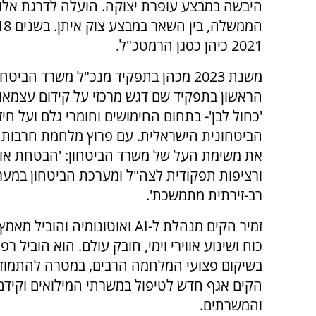
2021 כיהן כסגן הרמטכ"ל.
משנת 2023 מכהן בתפקיד מנכ"ל משרד הביטחו
הראשון בתפקיד שם דגש מרכזי על קידום עצמאות
'כחול לבן'- בתחום החימושים וחומרי גלם ועל חי
הביטחונית הישראלית. עם פרוץ מלחמת חרבות ב
את משימת העל של משרד הביטחון: 'הבטחת או
ורציפות תפקודית לצה"ל ומערכת הביטחון במע
רב-זירתית מתמשכת'.
זמיר הקים מנהלת ל-
AI
ואוטונומיה והוביל מאמץ 
כוח ושינוע אווירי וימי, חובק עולם. הוא הוביל רפ
בשיקום פצועי המלחמה הרבים, במטרה להתמודד
הקים אגף חדש לטיפול במשרתי המילואים וקידם 
והמשרתים.