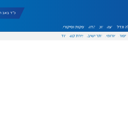
כ"ד באב תשפ"ו |
 ונדל"ן
דעות
אוכל
יהדות
הפקות וסיקורים
ספורט
פורומים
אתר ישיבה
יצירת קשר
עוד