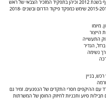
היבשה במבצע עופרת יצוקה. הועלה לדרגת אלוף בשנת 2012 וכיהן בתפקיד המזכיר הצבאי של ראש
הממשלה, בין השאר במבצע צוק איתן. בשנים 2015-2018 שימש כמפקד פיקוד הדרום ובשנים 2018-
ן. מיומו
 הייצור
זוק התעשייה
רזל, הגדיר
רך נשימה
רכה
רכש, בניין
ורמה
 עם ההיקפים חסרי התקדים של הנפגעים. זמיר גם
חבילות סיוע ותכניות לחיזוק החוסן של המשרתות