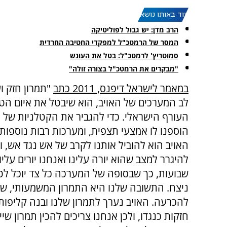
עוד באותו נושא:
הרב מדן: יש גבול לפוליטיקה
המסר של הרמטכ"ל למפקדי החטיבה החרדית
סמוטריץ' לרמטכ"ל: בטל את העונש
"מבקרים את הרמטכ"ל בצורה זולה"
במאמר לישראל דיפנס, 2011 כתב
"תמרון חזק ו
לב המערכים של האויב, הוא שיבטל את איום הטי
העורף הישראלי. כדי להגביר את הקטלניות של 
הוספנו לו אמצעי תצפית, ומערכות רבות נוספות.
האויב הוא להוביל אותנו לקרב של אש נגד אש, וכ
להיגרר למצב שהוא יורה עלינו ואנחנו יורים עלי
שבועות, כך שבסופה של המערכה כל צד יוכל לט
ניצח. התשובה שלנו היא התמרון המשמעותי, שיו
להכרעה. האויב נערך לתמרון שלנו ובנה קליפות
חזקות כנגדו, ולכן אנחנו צריכים להכין תמרון שי