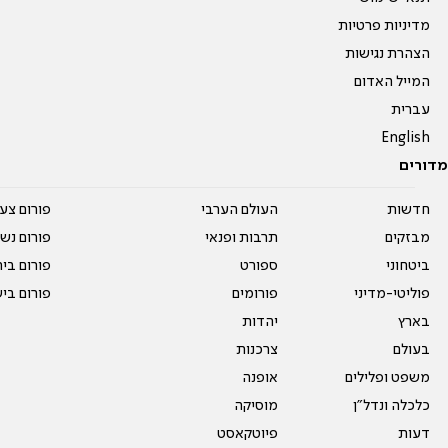
מדיניות פרטיות
הצהרת נגישות
המייל האדום
עברית
English
מדורים
חדשות
העולם הערבי
פורום צע
מבזקים
תרבות ופנאי
פורום נשו
ביטחוני
ספורט
פורום בי
פוליטי-מדיני
פורומים
פורום בי
בארץ
יהדות
בעולם
צרכנות
משפט ופלילים
אופנה
כלכלה ונדל"ן
מוסיקה
דעות
פיוטקאסט