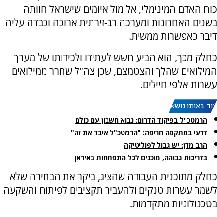
כוח האדם המינימלי, אל מול איומים שישראל חוותה
בשנים האחרונות ומערכה רב-זירתית ארוכה וכבדה עליה
דיבר כאפשרות ממשית.
כחלק מכך, הוא הביע חשש לעתידו ולכידותו של מערך
המילואים שהלך והצטמצם, שכן צה"ל שחרר ממילואים
עשרות אלפי חיילים.
עוד באותו נושא:
הרמטכ"ל בפיקוד הדרום: נבוא חשבון עם כולם
דרעי במתקפה חריפה: "הרמטכ"ל איבד את זה"
הרב מדן: יש גבול לפוליטיקה
בדריכות גבוהה, מוכנים לכל התפתחות באיראן
כחלק מתוכנית העבודה שהציג, ביקר את הבחירה שלא
לשמר עשרות טנקים ולהעביר תקציבים לפיתוח והשקעה
בטכנולוגיות מתקדמות.