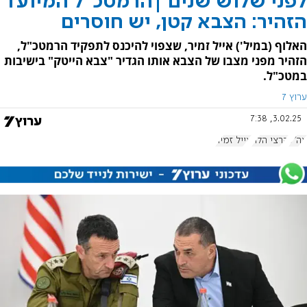
לפני שלוש שנים |הרמטכ"ל המיועד
הזהיר: הצבא קטן, יש חוסרים
האלוף (במיל') אייל זמיר, שצפוי להיכנס לתפקיד הרמטכ"ל,
הזהיר מפני מצבו של הצבא אותו הגדיר "צבא הייטק" בישיבות
במטכ"ל.
ערוץ 7
3.02.25, 7:38
צה"ל
הרצי הלוי
אייל זמיר