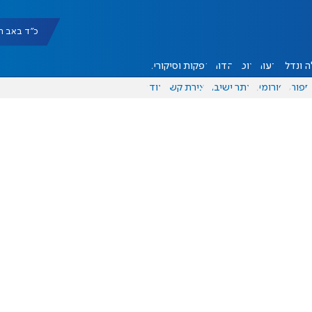
כ"ד באב תשפ"ו |
 ונדל"ן
דעות
אוכל
יהדות
הפקות וסיקורים
ספורט
פורומים
אתר ישיבה
יצירת קשר
עוד