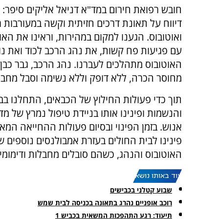
חובש רפואת חירום במד"א דניאל אליקים סיפר: "
דיווח על תאונת דרכים חזיתית וקשה במעורבות 
ואוטובוס. הגענו למקום במהירות, וראינו את האו
עם פגיעות פח קשות, את נהג הרכב לכוד ואת נו
מחוסר הכרה, ללא דופק וללא נשימה וסבל מחבלו
תוך כדי פעולות החילוץ של הכבאים, התחלנו בב
והנשמות ופינינו אותו בניידת טיפול נמרץ של מ
אנוש. בזמן הפינוי ובסיום פעולות ההחייאה המא
האוטובוס והנהג, כשהם סובלים מחבלות ודימומים
עוד באותו נושא:
שבוע קטלני בכבישים
רוכב אופניים נהרג בתאונה בכניסה לבית שמש
תיעוד: רגע התהפכות המשאית בכביש 1