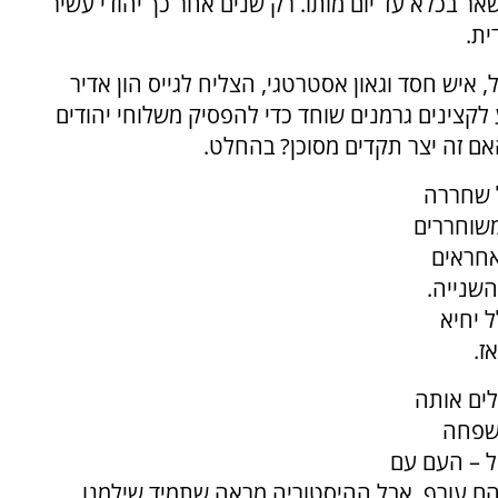
ר בכלא עד יום מותו. רק שנים אחר כך יהודי עשיר
ית.
איש חסד וגאון אסטרטגי, הצליח לגייס הון אדיר
לקצינים גרמנים שוחד כדי להפסיק משלוחי יהודים
ם זה יצר תקדים מסוכן? בהחלט.
ל שחררה
המשוחררים
אחראים
ינתיפאדה השנייה.
אסירים, כולל יחיא
ז.
ים אותה
משפחה
ל – העם עם
הם עורף. אבל ההיסטוריה מראה שתמיד שילמנו