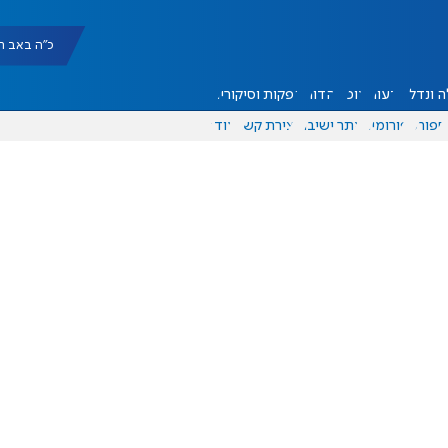
כ"ה באב תשפ"ו |
 ונדל"ן
דעות
אוכל
יהדות
הפקות וסיקורים
ספורט
פורומים
אתר ישיבה
יצירת קשר
עוד