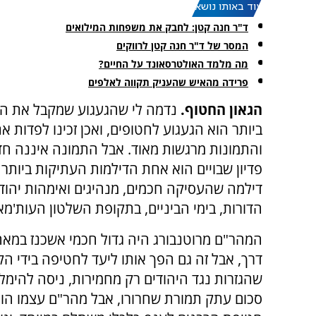
עוד באותו נושא:
ד"ר חנה קטן: לחבק את משפחות המילואים
המסר של ד"ר חנה קטן לרווקים
מה מלמד האולטרסאונד על החיים?
פרידה מהאיש שהעניק תקווה לאלפים
הגאון החטוף.
נדמה לי שהגעגוע שמקבל את הבי
ביותר הוא הגעגוע לחטופים, ואכן זכינו לפדות 
והתמונות מרגשות מאוד. אבל התמונה איננה חד
פדיון שבויים הוא אחת הדילמות העתיקות ביותר
דילמה שהעסיקה חכמים, מנהיגים ואימהות יהודי
הדורות, בימי הביניים, בתקופת השלטון העות'מא
דרך, אבל זה גם הפך אותו ליעד לחטיפה בידי הק
שהגזרות נגד היהודים רק מחמירות, ניסה להימל
סכום עתק תמורת שחרורו, אבל מהר"ם עצמו הור