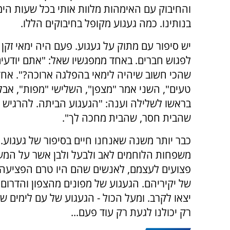
והחיבוק עם האימהות מלוות אותי בכל שעות היממ
בנותינו. כמה געגוע מקופל בחיבוקים הללו.
יש סיפור עם מתוק על געגוע. פעם היה ימאי זקן
לפגוש חברים. באחד ממפגשיו שאל: "אתם יודעי
שהכי חשוב שיהיה לימאי בהפלגה ארוכה?". אחד 
טעים", השני אמר "מצפן", השלישי "מפות", אבל
בראשו לשלילה וענה: "הגעגוע הביתה. להרגיש כ
שהבית חסר, שהבית מחכה לך".
כבר יותר משנה שאנחנו חיים בסיפור של געגוע. 
משפחות הלוחמים לאב ולבעל ולבן אשר על המש
פצועים לעצמם, לאנשים שהם היו טרם הפציעה, 
של יקיריהם. הגעגוע של מפונים מהצפון והדרום
יצאו לקרב. ומעל הכול - הגעגוע של עם לימים שלו
רק יכולנו לגעת רק עוד פעם...