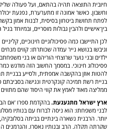
חיובית התוצאה תהיה בהתאם, ועל פעולה שלילית 
וחשבון. כאשר אמונה זו מתערערת, נפגעת יכולת
לפתח תחושת ביטחון בסיסית, לבנות אמון בקשר
בין־אישיים ולהבין גבולות מוסריים, ובמיוחד בגיל
לכן התיישבו כמה פסיכולוגיים חינוכיים, קליניים 
וגיבשו בנושא נייר עמדה שכותרתו: קווים מנחים
ילדים ובני נוער שרוצחי הוריהם או בני משפחתם
פסיכולוג חינוכי. במסמך החשוב הזה מודגש כמה
להטות אוזן בהקשבה אמפתית, ולסייע בבניית תח
בניית רשת תמיכה קונקרטית ונגישה בסביבתם כד
ממליצה מאוד לאמץ את קווי היסוד שהם מתווים בג
ארץ ישראל מתגעגעת.
בהקדמת ספרו 'אם הבנ
לבני משפחתו: הוא ניסה לברוח עם בנותיו מסלו
יותר. הרבנית נשארה בינתיים בביתה בסלובקיה
שקרתה תקלה, הרב ובנותיו נאסרו, והגרמנים הת