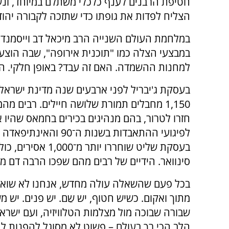
חטיפת הרבנים לענף כלכלי משתלם במיוחד, ונשא
הצליח לפדות את גופתו כדי שתזכה לקבורה יהוד
במלחמת העולם השנייה הרב מיכאל דב וייסמנדל, 
במבצעי הצלה כמו "תוכנית אירופה", שבה הוצע 
למחנות ההשמדה. האם זה עבד? באופן חלקי. הא
בעסקת ג'יבריל לפני ארבעים שנה מדינת ישרא
1,150 מחבלים תמורת שלושה חיילים. רבים מ
חזרו לטרור, בהם מנהיגים בכירים בחמאס שהיו 
לפיגועי ההתאבדות בשנות ה־90 והא
בעסקת שליט שוחררו יותר מ־1,000 
סינוואר. הידיים של רבים מהם שפכו הרבה דם מא
בכל פעם שהשאלה עולה מחדש, אנחנו לא שואל
מתוך ואקום. כשיש חטוף, יש שֵם. יש פנים. יש 
שבורה שבוכה מול מצלמות הטלוויזיה, ועם ישרא
הלב הכי רך בעולם – פשוט לא מסוגל להפנות ל