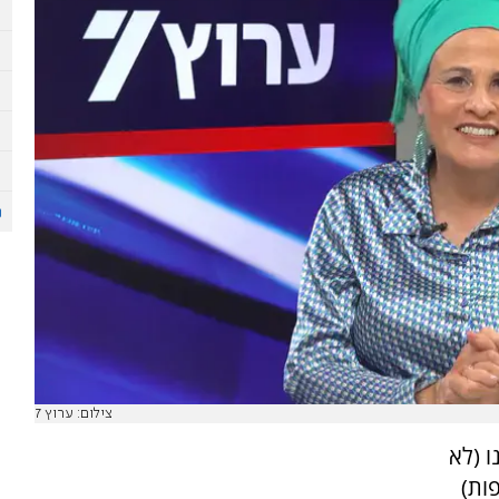
צילום: ערוץ 7
ו (לא
ות)