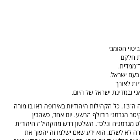
טוי הפומבי
את חלקם
־ממדית.
 בעם ישראל,
ות לאורך
ני ובמדינת ישראל של היום.
המהר"ם מרוטנבורג היה גדול חכמי אשכנז במאה ה־13. כל הקהילות היהודיות באירופה ראו בו מורה
יסר הגרמני רודולף הרשע. יום אחד, כשהבין
ט מגרמניה ונלכד. השלטון דרש מהקהילה היהודית
ה לא לשלם. הוא ידע שאם ישלמו זה יהפוך את