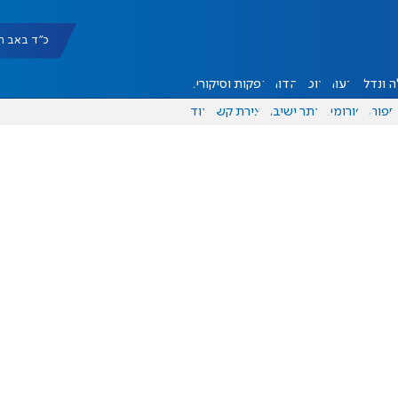
כ"ד באב תשפ"ו |
 ונדל"ן
דעות
אוכל
יהדות
הפקות וסיקורים
ספורט
פורומים
אתר ישיבה
יצירת קשר
עוד