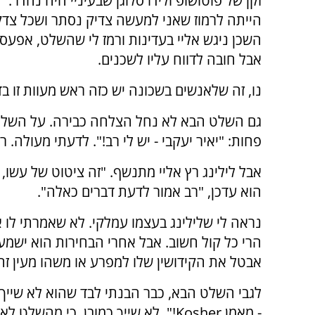
זקן של פוטושופ ולידו סלוגן שבעיניי היה נהדר: "י
הייתה לרמוז שאני למעשה צדיק נסתר ושכל צדקות
השכן ניגש אליי בעדינות ורמז לי שהשלט, אפעס,
אבל חובה לדווח עליו לשכנים.
נו, זה שלאנשים בשכונה יש כזה ראש מעוות זו בד
גם השלט הבא לא נחל הצלחה כבירה. על השלט ה
פחות: "יאיר יעקבי - יש לי רב!". לדעתי מעולה. 
אבל לילינג רץ אליי מתנשף. "זה ציטוט של עשו, ז
הוא עדכן, "רב אמור לדעת דברים כאלה".
נראה לי שלילינג בעצמו עמלקי. לא שאמרתי לו א
הרי כל קול חשוב. אבל אחרי הבחירות הוא ישמע 
אבטל את הקידושין שלו למפרע או משהו מעין זה
לגבי השלט הבא, כבר הבנתי לבד שהוא לא שייך: 
- מאמן
Kosher
!". לא שייך כמובן, כי מהשלט לא