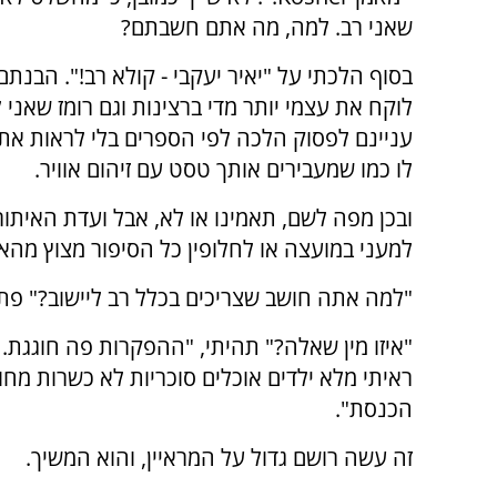
שאני רב. למה, מה אתם חשבתם?
בסוף הלכתי על "יאיר יעקבי - קולא רב!". הבנתם
לוקח את עצמי יותר מדי ברצינות וגם רומז שאני
עניינם לפסוק הלכה לפי הספרים בלי לראות א
לו כמו שמעבירים אותך טסט עם זיהום אוויר.
ובכן מפה לשם, תאמינו או לא, אבל ועדת האיתור
למעני במועצה או לחלופין כל הסיפור מצוץ מהאצ
"למה אתה חושב שצריכים בכלל רב ליישוב?" פת
"איזו מין שאלה?" תהיתי, "ההפקרות פה חוגגת.
ראיתי מלא ילדים אוכלים סוכריות לא כשרות מחו
הכנסת".
זה עשה רושם גדול על המראיין, והוא המשיך.