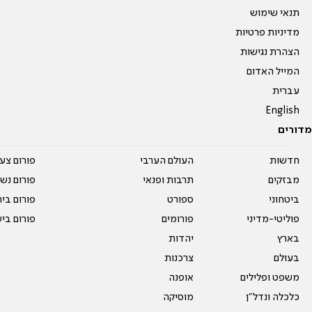
תנאי שימוש
מדיניות פרטיות
הצהרת נגישות
המייל האדום
עברית
English
מדורים
חדשות
העולם הערבי
פורום צע
מבזקים
תרבות ופנאי
פורום נשו
ביטחוני
ספורט
פורום בי
פוליטי-מדיני
פורומים
פורום בי
בארץ
יהדות
בעולם
צרכנות
משפט ופלילים
אופנה
כלכלה ונדל"ן
מוסיקה