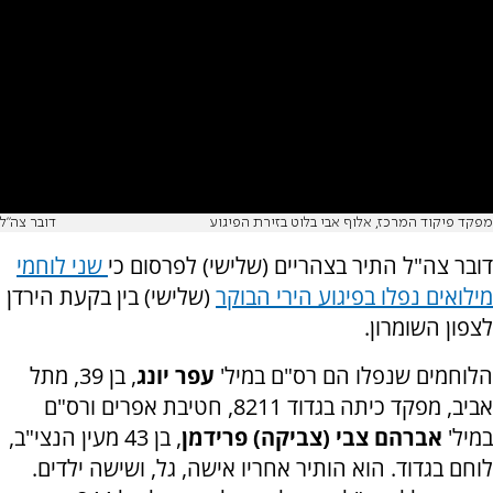
מפקד פיקוד המרכז, אלוף אבי בלוט בזירת הפיגוע
דובר צה"ל
דובר צה"ל התיר בצהריים (שלישי) לפרסום כי
שני לוחמי
מילואים נפלו בפיגוע הירי הבוקר
(שלישי) בין בקעת הירדן
לצפון השומרון.
הלוחמים שנפלו הם רס"ם במיל'
עפר יונג
, בן 39, מתל
אביב, מפקד כיתה בגדוד 8211, חטיבת אפרים ורס"ם
במיל'
אברהם צבי (צביקה) פרידמן
, בן 43 מעין הנצי"ב,
לוחם בגדוד. הוא הותיר אחריו אישה, גל, ושישה ילדים.