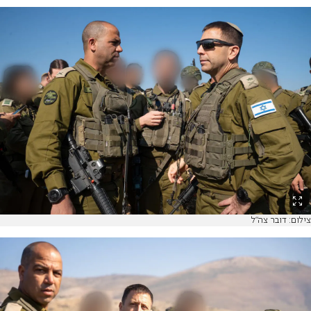
צילום: דובר צה"ל