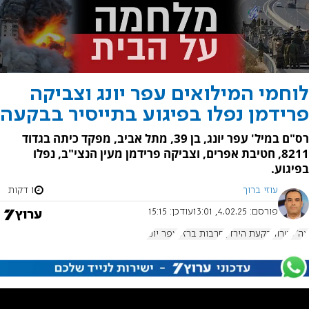
לוחמי המילואים עפר יונג וצביקה
פרידמן נפלו בפיגוע בתייסיר בבקעה
רס"ם במיל' עפר יונג, בן 39, מתל אביב, מפקד כיתה בגדוד
8211, חטיבת אפרים, וצביקה פרידמן מעין הנצי"ב, נפלו
בפיגוע.
עוזי ברוך
1 דקות
פורסם:
4.02.25, 13:01
עודכן:
15:15
צה"ל
טרור
בקעת הירדן
חרבות ברזל
עפר יונג