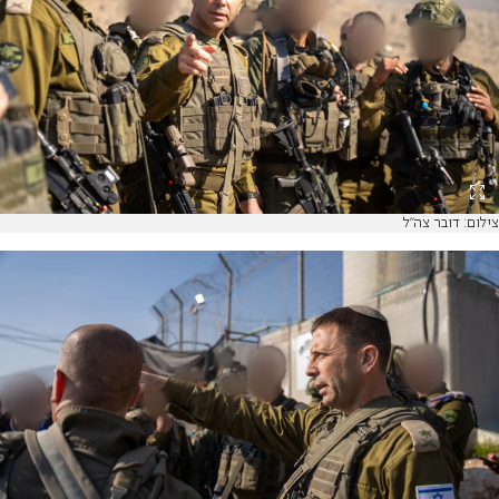
צילום: דובר צה"ל