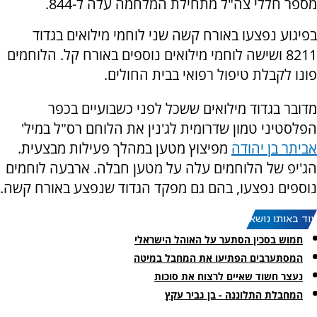
מספר חללי צה"ל מתחילת המלחמה עלה ל-844.
בפיגוע נפצעו באורח קשה שני לוחמי מילואים בגדוד
8211 ושישה לוחמי מילואים נוספים באורח קל. הלוחמים
פונו לקבלת טיפול רפואי בבית החולים.
מדובר בגדוד מילואים ששכל לפני כשבועיים בכפר
הפלסטיני טמון שדרומית לג'נין את הלוחם רס"ל במיל'
אביתר בן יהודה
מפיצוץ מטען במהלך פעילות מבצעית.
הג'יפ של הלוחמים עלה על מטען חבלה. ארבעה לוחמים
נוספים נפצעו, בהם גם מפקד הגדוד שנפצע באורח קשה.
עוד באותו נושא:
חמוש בסכין הסתער על האוהל הישראלי
המסתערבים הפתיעו את המחבל במיטה
נעצר חשוד שאיים לרצוח את סוכות
המחבלת התלוננה - בן גביר עקץ