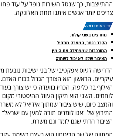
ההתייצבות, כך שנטל השירות נופל על עוד פחות
צריכים יותר אנשים איתנו תחת האלונקה.
עוד באותו נושא:
מתרצים בשני קולות
הקרב נגמר, המאבק מתחיל
המורכבות שמפחידה את הימין
הציבור שלנו לא יכול לשתוק
הדרישה לגיוס אפקטיבי של בני ישיבות נובעת מש
עיקריים. הראשון הוא הצורך הגדול בכוח האדם.
לוחמים. השני הוא תיקון העוול ההיסטורי מקום 
והמצב כיום, שיש ציבור שמתוך אידיאל לא משרת
התירוץ של "אנו לומדים תורה למען עם ישראל" לו
הציבור הדתי שגם לומד וגם משרת.
המתווה של שר הביטחון הוא בעצם רשימת עקרונו