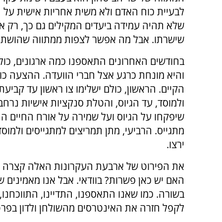
לבעיית כוח האדם ולא משית אחריות אישית על 
שלא תהיה עמידה ביעדים המקילים גם כך, רק אז 
שישרתו. אבל מה אפשר לצפות ממתווה שהושת ע
בחודשים האחרונים התאספנו כמה ארגונים, כול
והיא מונחת כרגע אצל חברי הוועדה. ההצעה כ
הקיים. הראשון, כולם ישלימו צו ראשון עד קביע
ולמוסד, עד הגיוס, והטלת סנקציות אישיות נרחב
שיפקחו על הגיוס ועל שמירה על אורח החיים החרד
מתגייס. הרביעי, מתן תמריצים למתגייסים ולמוס
ירצו.
את הפירוט של ארבעת העקרונות האלה קצרה פל
האם יש כאן פשרות? בוודאי. אבל אנו מאמינים ש
בשורה. כמו שאנו התאספנו, התדיינו, התווכחנו,
לקפל חזרה את האינטרסים מהשולחן ולדון בפרטי