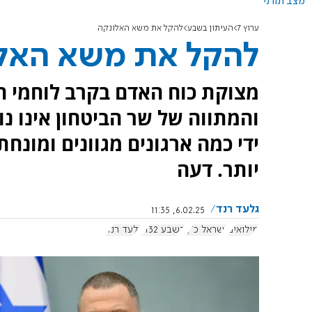
מצב תורני
ערוץ 7
העיתון בשבע
להקל את משא האלונקה
להקל את משא האל
מצוקת כוח האדם בקרב לוחמי המ
והמתווה של שר הביטחון אינו נ
ידי כמה ארגונים מגוונים ומונח
יותר. דעה
גלעד רנד
6.02.25, 11:35
מילואים
ישראל כ"ץ
בשבע 1132
גלעד רנד