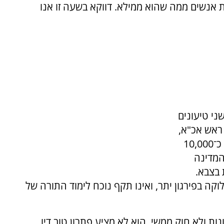
 אנשים ממה שהוא ממילא. דווקא בשעה זו אנו
ני טיעונים
 ראש אכ"א,
האלוף בר כליפה, הכריז בוועדה כי יש צורך בעוד כ־10,000
המדינה
 בצבא.
קה בפירגון יתר, ואינו תקף נוכח לימוד התורה של
ת ולא חוק ממשי. הוא לא מציע פתרון טוב דיו