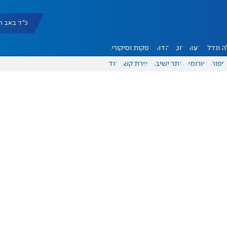
כ"ד באב תשפ"ו |
 ונדל"ן
דעות
אוכל
יהדות
הפקות וסיקורים
ספורט
פורומים
אתר ישיבה
יצירת קשר
עוד