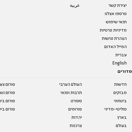
יצירת קשר
عربية
פרסמו אצלנו
תנאי שימוש
מדיניות פרטיות
הצהרת נגישות
המייל האדום
עברית
English
מדורים
חדשות
העולם הערבי
פורום צע
מבזקים
תרבות ופנאי
פורום נשו
ביטחוני
ספורט
פורום בי
פוליטי-מדיני
פורומים
פורום בי
בארץ
יהדות
בעולם
צרכנות