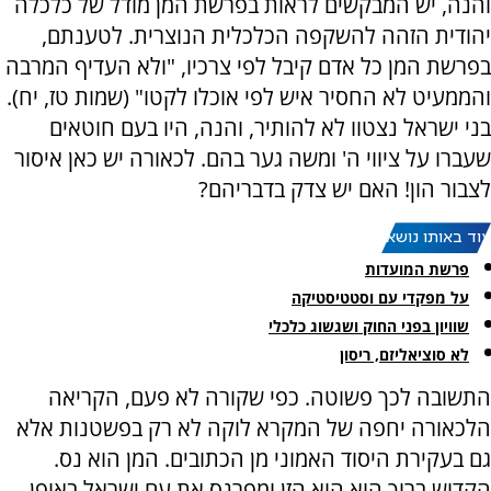
והנה, יש המבקשים לראות בפרשת המן מודל של כלכלה
יהודית הזהה להשקפה הכלכלית הנוצרית. לטענתם,
בפרשת המן כל אדם קיבל לפי צרכיו, "ולא העדיף המרבה
והממעיט לא החסיר איש לפי אוכלו לקטו" (שמות טז, יח).
בני ישראל נצטוו לא להותיר, והנה, היו בעם חוטאים
שעברו על ציווי ה' ומשה גער בהם. לכאורה יש כאן איסור
לצבור הון! האם יש צדק בדבריהם?
עוד באותו נושא:
פרשת המועדות
על מפקדי עם וסטטיסטיקה
שוויון בפני החוק ושגשוג כלכלי
לא סוציאליזם, ריסון
התשובה לכך פשוטה. כפי שקורה לא פעם, הקריאה
הלכאורה יחפה של המקרא לוקה לא רק בפשטנות אלא
גם בעקירת היסוד האמוני מן הכתובים. המן הוא נס.
הקדוש ברוך הוא הוא הזן ומפרנס את עם ישראל באופן