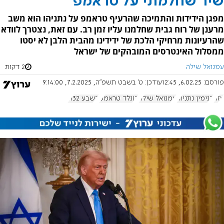
שיר שחלמתי על טראמפ
מפגן הידידות והתמיכה שהרעיף טראמפ על נתניהו הוא משב
מרענן של רוח גבית שחלמנו עליו זמן רב. עם זאת, נצטרך לוודא
שהרעיונות מרחיקי הלכת של ידידינו מהבית הלבן לא יסטו
ממסלול האינטרסים המובהקים של ישראל
עמנואל שילה
2 דקות
פורסם:
6.02.25, 12:45
עודכן:
ט' בשבט תשפ"ה, 7.2.2025, 9:14:00
עזה
בנימין נתניהו
עמנואל שילה
דונלד טראמפ
בשבע 1132