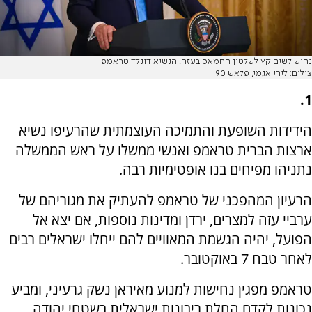
נחוש לשים קץ לשלטון החמאס בעזה. הנשיא דונלד טראמפ
צילום: לירי אגמי, פלאש 90
1.
הידידות השופעת והתמיכה העוצמתית שהרעיפו נשיא
ארצות הברית טראמפ ואנשי ממשלו על ראש הממשלה
נתניהו מפיחים בנו אופטימיות רבה.
הרעיון המהפכני של טראמפ להעתיק את מגוריהם של
ערביי עזה למצרים, ירדן ומדינות נוספות, אם יצא אל
הפועל, יהיה הגשמת המאוויים להם ייחלו ישראלים רבים
לאחר טבח 7 באוקטובר.
טראמפ מפגין נחישות למנוע מאיראן נשק גרעיני, ומביע
נכונות לקדם החלת ריבונות ישראלית בשטחי יהודה