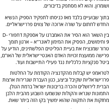
ושומרון. והוא לא מסתפק בדיבורים.
בתוך שבועיים בלבד מאז כניסתו לתפקיד הספיק הנשיא
החדש לחתום על שורה ארוכה של צווים פרו־ישראליים.
בין השאר הוא הסיר את האמברגו על אספקת דחפורי
D-
9
וחימושים, הפסיק את המימון לאונר"א – ארגון תומך
טרור שמנציח את בעיית הפליטים הפלשתינים, הודיע על
פרישה ממועצת זכויות האדם האנטי־ישראלית של האו"ם,
ביטל סנקציות כלכליות נגד פעילי התיישבות ועוד.
לטראמפ יש קבלות מהקדנציה הקודמת על החלטות
פרו־ישראליות שקיבל וביצע, כגון העברת שגרירות ארצות
הברית לירושלים והכרה בריבונות ישראל ברמת הגולן.
התמונות שנראו והקולות שנשמעו השבוע מהבית הלבן
מחזקות את התקווה שהוא ימשיך בקו הזה ביתר שאת.