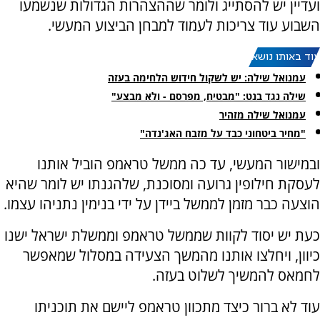
ועדיין יש להסתייג ולומר שההצהרות הגדולות שנשמעו
השבוע עוד צריכות לעמוד למבחן הביצוע המעשי.
עוד באותו נושא:
עמנואל שילה: יש לשקול חידוש הלחימה בעזה
שילה נגד בנט: "מבטיח, מפרסם - ולא מבצע"
עמנואל שילה מזהיר
"מחיר ביטחוני כבד על מזבח האג'נדה"
ובמישור המעשי, עד כה ממשל טראמפ הוביל אותנו
לעסקת חילופין גרועה ומסוכנת, שלהגנתו יש לומר שהיא
הוצעה כבר מזמן לממשל ביידן על ידי בנימין נתניהו עצמו.
כעת יש יסוד לקוות שממשל טראמפ וממשלת ישראל ישנו
כיוון, ויחלצו אותנו מהמשך הצעידה במסלול שמאפשר
לחמאס להמשיך לשלוט בעזה.
עוד לא ברור כיצד מתכוון טראמפ ליישם את תוכניתו