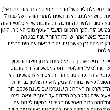
זוהי משאלת ליבם של הרוב המוחלט מקרב אזרחי ישראל,
ימנים ושמאלנים, מאז נחשפנו לממדי הזוועה של טבח 7
באוקטובר ולמידת התמיכה והמעורבות של אוכלוסיית עזה
בפשע הזה. לכך התכוונו תושבי העוטף מוכי האימה, היגון
והסבל כאשר אמרו שיוכלו לחזור לשבת בבטחה
בקיבוציהם רק כאשר ניתן יהיה לראות את הים מהבית
שלהם.
יש להדגיש: ארגון החמאס איננו ארגון חיצוני זר ועוין
שהשתלט על אוכלוסייה חפה מפשע ובלתי מעורבת.
ערביי עזה ידעו היטב מיהו החמאס ולאילו פשעים הוא
מסוגל, כאשר בחרו להעניק לו את השלטון בבחירות
הדמוקרטיות האחרונות שנערכו שם בשנת 2006. דור
צעיר שלם גודל בעזה מילדות על חינוך לשנאה, רצח
ומלחמה ברוח האסלאם הקיצוני. במקום לקחת את
ההזדמנות שניתנה להם ולהפוך את רצועת עזה לאזור