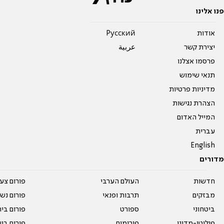
פנו אלינו
אודות
Pусский
יצירת קשר
عربية
פרסמו אצלנו
תנאי שימוש
מדיניות פרטיות
הצהרת נגישות
המייל האדום
עברית
English
מדורים
חדשות
העולם הערבי
פורום צע
מבזקים
תרבות ופנאי
פורום נשו
ביטחוני
ספורט
פורום בי
פוליטי-מדיני
פורומים
פורום בי