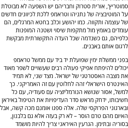
סמוטריץ', אורית סטרוק וחבריהם יש השפעה לא מבוטלת
על המוטיבציה של נתניהו וטראמפ ללכת לכיוונים חדשים
של עוצמה ותקווה. כמו יהושע וכלב בחטא המרגלים, הם
עומדים באומץ מול מתקפות שיסוי ושטנה המופנות
כלפיהם, גם כשנדמה שכל העדה התקשורתית מבקשת
לרגום אותם באבנים.
בפני ממשלת ימין שפועלת יד ביד עם ממשל טראמפ
יכולים להיפתח אפיקי פעולה רבים שעשויים לשפר מאוד
את מצבה האסטרטגי של ישראל. מצד שני, לא תמיד
האינטרס הישראלי זהה לחלוטין עם זה האמריקני. כך
למשל, אסור שנושא הנורמליזציה עם סעודיה, עם כל
חשיבותו, ידחק מראש סדר העדיפויות את הטיפול באיראן
ובארגוני הפרוקסי שלה. אלה ספגו אומנם מכה קשה, אבל
האיום מהם טרם הוסר – לא רק בעזה אלא גם בלבנון,
בסוריה ובתימן. הגרעין האיראני צריך להיות מושמד