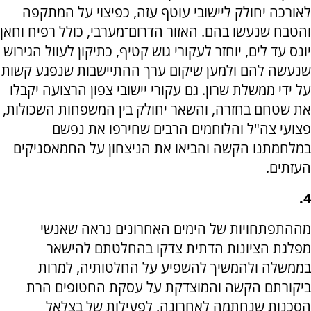
לאורכה יחולק ליישובי עוטף עזה, כפיצוי על המתקפה
והטבח שנעשו בהם. האזור הדרום־מערבי, כולל רפיח וחאן
יונס עד לים, יוחזר לעקורי גוש קטיף, כתיקון לעוול הגירוש
שנעשה להם ולמען שיקום ערך ההתיישבות שנפגע קשות
על ידי ממשלת שרון. גם עקורי יישובי צפון הרצועה יקבלו
את שטחם בחזרה, והשאר יחולק בין המשפחות השכולות,
פצועי צה"ל והלוחמים הרבים שחירפו את נפשם
במלחמתנו הקשה והביאו את הניצחון על החמאסניקים
העזתים.
4.
מההתפתחויות של הימים האחרונים נראה שאנשי
מפלגת הציונות הדתית צדקו בהחלטתם להישאר
בממשלה ולהמשיך להשפיע על החלטותיה, למרות
ביקורתם הקשה והמוצדקת על עסקת החטופים הרת
הסכנות שנחתמה לאחרונה. לפעילות של בצלאל