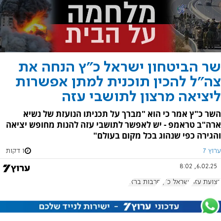
שר הביטחון ישראל כ"ץ הנחה את
צה"ל להכין תוכנית למתן אפשרות
ליציאה מרצון לתושבי עזה
השר כ"ץ אמר כי הוא "מברך על תכניתו הנועזת של נשיא
ארה"ב טראמפ - יש לאפשר לתושבי עזה להנות מחופש יציאה
והגירה כפי שנהוג בכל מקום בעולם"
ערוץ 7
1 דקות
6.02.25, 8:02
רצועת עזה
ישראל כ"ץ
חרבות ברזל