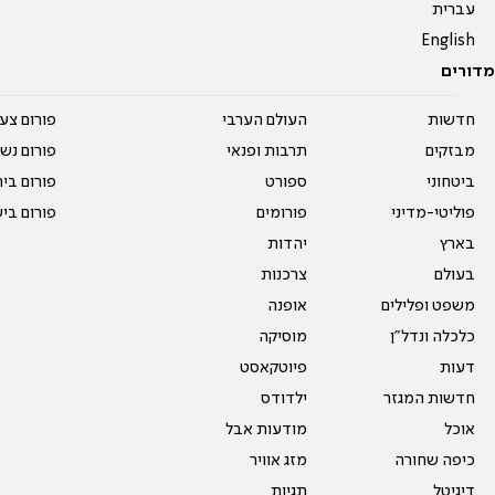
עברית
English
מדורים
חדשות
העולם הערבי
פורום צע
מבזקים
תרבות ופנאי
פורום נשו
ביטחוני
ספורט
פורום בי
פוליטי-מדיני
פורומים
פורום בי
בארץ
יהדות
בעולם
צרכנות
משפט ופלילים
אופנה
כלכלה ונדל"ן
מוסיקה
דעות
פיוטקאסט
חדשות המגזר
ילדודס
אוכל
מודעות אבל
כיפה שחורה
מזג אוויר
דיגיטל
תגיות