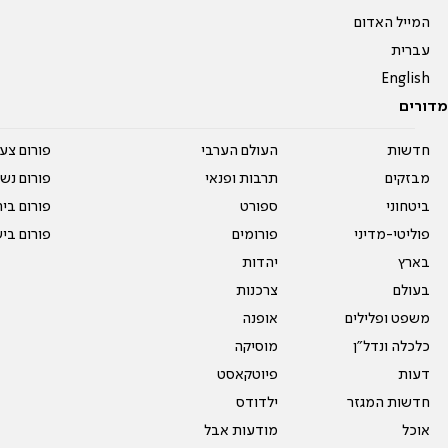
המייל האדום
עברית
English
מדורים
חדשות
העולם הערבי
פורום צע
מבזקים
תרבות ופנאי
פורום נשו
ביטחוני
ספורט
פורום בי
פוליטי-מדיני
פורומים
פורום בי
בארץ
יהדות
בעולם
צרכנות
משפט ופלילים
אופנה
כלכלה ונדל"ן
מוסיקה
דעות
פיוטקאסט
חדשות המגזר
ילדודס
אוכל
מודעות אבל