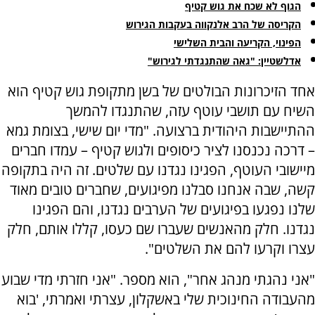
הגוף לא שכח את גוש קטיף
הקריסה של הרב אלנקווה בעקבות הגירוש
הפינוי, הקריעה והבית השלישי
אדלשטיין: "גאה שהתנגדתי לגירוש"
אחד הזיכרונות הבולטים של בשן מתקופת גוש קטיף הוא
השיח עם תושבי עוטף עזה, שהתנגדו להמשך
ההתיישבות היהודית ברצועה. "מדי יום שישי, בצומת גמא
– דרכה נכנסנו לציר כיסופים ולגוש קטיף – עמדו חברים
מיישובי העוטף, הפגינו נגדנו עם שלטים. זה היה בתקופה
קשה, שבה אנחנו סבלנו מפיגועים, שחברים טובים מאוד
שלנו נפגעו בפיגועים של הערבים נגדנו, והם הפגינו
נגדנו. חלק מהאנשים שעברו שם כעסו, קללו אותם, חלק
עצרו וקרעו להם את השלטים".
"אני נהגתי מנהג אחר", הוא מספר. "אני חזרתי מדי שבוע
מהעבודה החינוכית שלי באשקלון, עצרתי ואמרתי, 'בוא