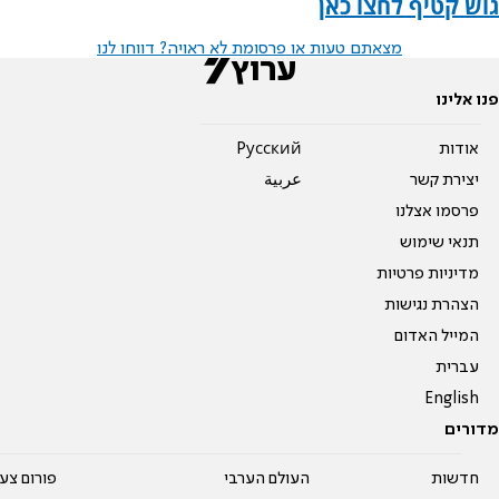
גוש קטיף לחצו כאן
מצאתם טעות או פרסומת לא ראויה? דווחו לנו
פנו אלינו
אודות
Pусский
יצירת קשר
عربية
פרסמו אצלנו
תנאי שימוש
מדיניות פרטיות
הצהרת נגישות
המייל האדום
עברית
English
מדורים
חדשות
העולם הערבי
פורום צע