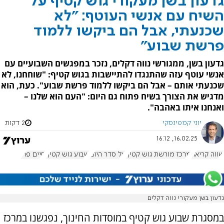
גדעון בשן מעקורי גוש קטיף על
השיח עם אנשי העוטף: "לא
שכנעתי, אבל הם ביקשו ללמוד
פרשת שבוע"
גדעון בשן, ממגורשי נווה דקלים, נזכר במפגשים השבועיים עם
אנשי עוטף עזה שהתנגדו להתיישבות בגוש קטיף: "שוחחנו, לא
שכנעתי אותם – אבל הם ביקשו ללמוד פרשת שבוע". כעת, הוא
מדגיש את הצורך בשיח פתוח גם היום: "העם הוא שלנו –
ואנחנו איתו באהבה".
יוני קמפינסקי
2 דקות
16.02.25, 16:12
שווה קריאה
מרכז מורשת גוש קטיף
על סדר היום
שבוע גוש קטיף
חיים פרי
גדעון בשן מעקורי נווה דקלים
במסגרת שבוע גוש קטיף במוסדות החינוך, נפגשנו במרכז