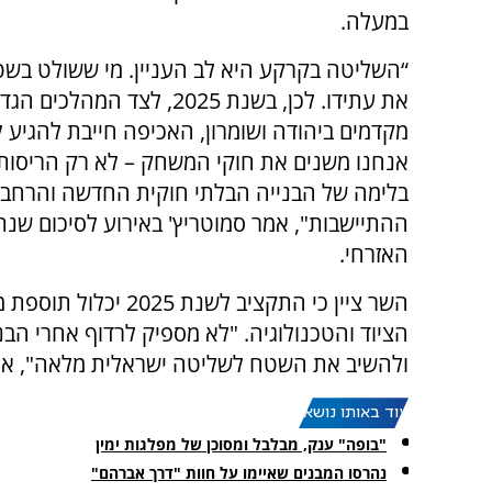
במעלה.
“השליטה בקרקע היא לב העניין. מי ששולט בשט
את עתידו. לכן, בשנת 2025, לצד המ
מקדמים ביהודה ושומרון, האכיפה חייבת להגיע 
אנחנו משנים את חוקי המשחק – לא רק הריסות,
בלימה של הבנייה הבלתי חוקית החדשה והרחב
האזרחי.
השר ציין כי התקציב ל
הציוד והטכנולוגיה. "לא מספיק לרדוף אחרי הב
ולהשיב את השטח לשליטה ישראלית מלאה", אמ
עוד באותו נושא:
"בופה" ענק, מבלבל ומסוכן של מפלגות ימין
נהרסו המבנים שאיימו על חוות "דרך אברהם"