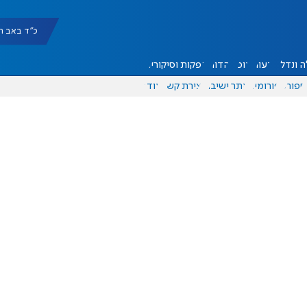
כ"ד באב תשפ"ו |
 ונדל"ן
דעות
אוכל
יהדות
הפקות וסיקורים
ספורט
פורומים
אתר ישיבה
יצירת קשר
עוד