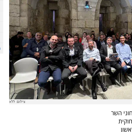
צילום: ללא
וני השר
חוקית
אשון