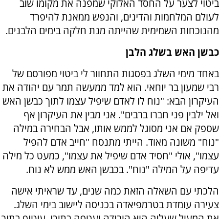
ביטוי לצער על החסד האלוקי שמפנה את מקומו שוב
לעולם המלחמות והדינים, והנפש ממאנת להיפרד
מהנוכחות השמימית שהייתה מנת חלקה בימים הלבנים.
כבשן האש בשלג הלבן
באחד מימי השלג בפסגות התחוור לי ביטוי מפורסם של
רבי שמעון בר יוחאי. הוא למד ממעשה תמר עם יהודה את
העיקרון הבא: "נוח לו לאדם שיפיל עצמו לתוך כבשן האש
ואל ילבין פני חברו ברבים". אני מבין את העיקרון אף
שספק אם אני מסוגל לממש אותו, אבל הבחירה במילה
"נוח" משונה מאוד. הייתי מתנסח "חייב אדם להפיל
עצמו", אולי "חסיד אדם שיפיל את עצמו", כמעט כל מילה
עדיפה על המילה "נוח". בכבשן האש ממש לא נוח.
הלכתי עם השאלה הזאת כמה שנים, עד שראיתי אישה
צעירה עומדת בטרמפיאדה בכניסה ליישוב בימי השלג.
את המעיל שעליה היא הורידה ועטפה בתוכו, עיטוף בתוך