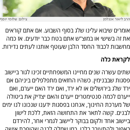
הרב ליאור אנגלמן
צילום: שלומי יוסף
אומרים שיבוא עלינו שלג בסוף השבוע. אם אתם קוראים
את זה בשישי או במוצ"ש אתם בטח כבר יודעים. אז כמה
מחשבות לכבוד החסד הלבן שעוטף אותנו לעתים נדירות.
לקראת כלה
שתים עשרה שנים מחיינו המשפחתיים זכינו לגור ביישוב
פסגות שבבנימין. כשהיו החזאים מתפלפלים ביניהם אם
ירד שלג בירושלים או לא ירד, ואם ירד האם ייערם, ואם
ייערם לכמה סנטימטרים ייערם והאם יצדיק את ביטולה
של מערכת החינוך, אנחנו בפסגות ידענו שנכונו לנו ימים
לבנים. קשה לתאר את התחושה הזאת, ללכת לישון
ביישוב אחד ולקום בבוקר ליישוב לגמרי אחר, להירדם
באפור ולהתעורר בלבן. כמו שמלה לבנה שהופכת אישה