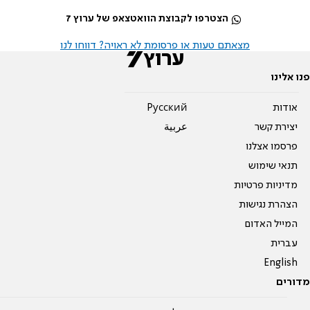
הצטרפו לקבוצת הוואטצאפ של ערוץ 7
מצאתם טעות או פרסומת לא ראויה? דווחו לנו
פנו אלינו
אודות
Pусский
יצירת קשר
عربية
פרסמו אצלנו
תנאי שימוש
מדיניות פרטיות
הצהרת נגישות
המייל האדום
עברית
English
מדורים