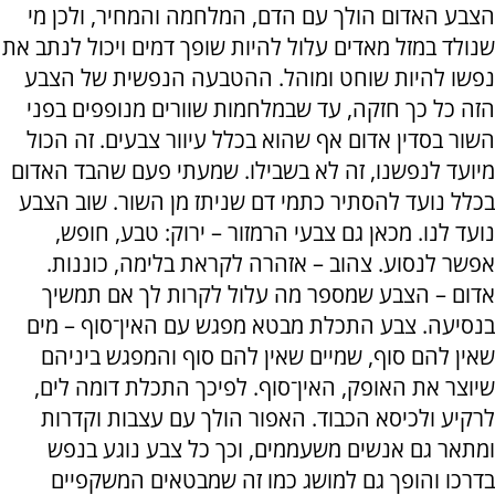
הצבע האדום הולך עם הדם, המלחמה והמחיר, ולכן מי
שנולד במזל מאדים עלול להיות שופך דמים ויכול לנתב את
נפשו להיות שוחט ומוהל. ההטבעה הנפשית של הצבע
הזה כל כך חזקה, עד שבמלחמות שוורים מנופפים בפני
השור בסדין אדום אף שהוא בכלל עיוור צבעים. זה הכול
מיועד לנפשנו, זה לא בשבילו. שמעתי פעם שהבד האדום
בכלל נועד להסתיר כתמי דם שניתז מן השור. שוב הצבע
נועד לנו. מכאן גם צבעי הרמזור – ירוק: טבע, חופש,
אפשר לנסוע. צהוב – אזהרה לקראת בלימה, כוננות.
אדום – הצבע שמספר מה עלול לקרות לך אם תמשיך
בנסיעה. צבע התכלת מבטא מפגש עם האין־סוף – מים
שאין להם סוף, שמיים שאין להם סוף והמפגש ביניהם
שיוצר את האופק, האין־סוף. לפיכך התכלת דומה לים,
לרקיע ולכיסא הכבוד. האפור הולך עם עצבות וקדרות
ומתאר גם אנשים משעממים, וכך כל צבע נוגע בנפש
בדרכו והופך גם למושג כמו זה שמבטאים המשקפיים