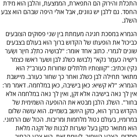
התכלת והירוק הם התפארת, הממצעת, והלבן הוא מידת
החסד. גם ללבן יש גוונים, אבל אולי היפה שבהם הוא צבע
השלג.
הגמרא במסכת חגיגה מעמתת בין שני פסוקים הצובעים
כביכול את הופעתו של הקדוש ברוך הוא בעולם בצבעים
שונים לגמרי. כתוב אחד אומר: "לבושֵיה כתלַג חיוָר ושְׂער
רישֵׁיה כעמַר נקא" (לבושו כשלג לבן ושער ראשו כצמר
נקי) וכתיב: "קווצותיו תלתלים שחורות כעורב"? הוא
מתואר תחילה לבן כשלג ואחר כך שחור כעורב. מיישבת
הגמרא: "לא קשיא: כאן בישיבה, כאן במלחמה. דאמר מר:
אין לך נאה בישיבה אלא זקן, ואין לך נאה במלחמה אלא
בחור". השלג הלבן מבטא את ההופעה השמימית של
הקדוש ברוך הוא, כזקן היושב בשמיים. הוא עושה שלום
במרומיו, בעולם נטול מלחמות ומריבות. הכול שם הרמוני.
הוא מתואר כזקן בעל שערות לבנות של זקנה מלאת
חסדים. הצבע השחור, לעומת זאת, הוא צבע הבחור