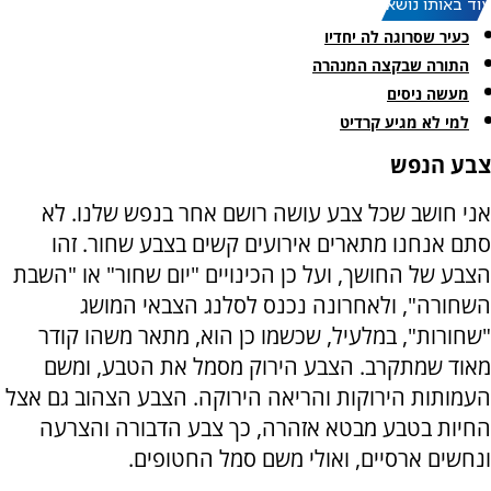
עוד באותו נושא:
כעיר שסרוגה לה יחדיו
התורה שבקצה המנהרה
מעשה ניסים
למי לא מגיע קרדיט
צבע הנפש
אני חושב שכל צבע עושה רושם אחר בנפש שלנו. לא
סתם אנחנו מתארים אירועים קשים בצבע שחור. זהו
הצבע של החושך, ועל כן הכינויים "יום שחור" או "השבת
השחורה", ולאחרונה נכנס לסלנג הצבאי המושג
"שחורות", במלעיל, שכשמו כן הוא, מתאר משהו קודר
מאוד שמתקרב. הצבע הירוק מסמל את הטבע, ומשם
העמותות הירוקות והריאה הירוקה. הצבע הצהוב גם אצל
החיות בטבע מבטא אזהרה, כך צבע הדבורה והצרעה
ונחשים ארסיים, ואולי משם סמל החטופים.