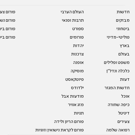
חדשות
העולם הערבי
פורום צע
מבזקים
תרבות ופנאי
פורום נשו
ביטחוני
ספורט
פורום בי
פוליטי-מדיני
פורומים
פורום בי
בארץ
יהדות
בעולם
צרכנות
משפט ופלילים
אופנה
כלכלה ונדל"ן
מוסיקה
דעות
פיוטקאסט
חדשות המגזר
ילדודס
אוכל
מודעות אבל
כיפה שחורה
מזג אוויר
דיגיטל
תגיות
צעירים
פורום הריון ולידה
רפואה שלמה
פורום לקראת נישואין וזוגיות