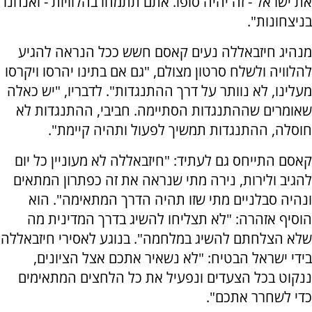
את ישראל - זה יהיה סופו. אתם תתמחו בהלוויות - ואנחנו
בניצחונות".
מנהיג חיזבאללה נעים קאסם חשש ככל הנראה להגיע
להלוויה ולשלח סרטון מצולם, "גם אם בתינו יהרסו ויקרסו
מעלינו, לא נוותר על דרך ההתנגדות". לדבריו, "יש כאלה
שאומרים שההתנגדות הסתיימה. חביבי, ההתנגדות לא
חוסלה, ההתנגדות תמשיך לפעול ותהיה קיימת".
קאסם התייחס גם לעתיד: "חיזבאללה לא מעוניין כל יום
להגיב ולירות, נירה מתי שנראה את זה כפתרון המתאים
ונהיה סבלניים מתי שזו תהיה הדרך המתאימה". הוא
הוסיף אזהרה: "לא תצליחו להשיג בדרך המדינית מה
שלא הצלחתם להשיג במלחמה". בנוגע לאסירי חיזבאללה
בידי ישראל הבטיח: "לא נשאיר אתכם אצל הציונים,
ננקוט בכל הצעדים ונפעיל את כל הלחצים המתאימים
כדי לשחרר אתכם".