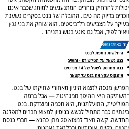
יכולות להרחיק בוחרים המתגעגעים למותג שכבר אינם
זוכרים בדיוק מה טיבו. ההובלה של בנט בסקרים נשענת
בעיקר על מצביעים רל"ביסטים. הוא שוחק את בני גנץ
ויאיר לפיד, אבל גם פוגע בגוש נתניהו".
עוד באותו נושא:
היחלשות נוספת לבנט
בנט נשאל על הטי־שירט - והשיב
בנט מתרסק לשפל של 14 מנדטים
איזנקוט עקץ את בנט על קטאר
הפרשן מנסה למצוא היגיון מאחורי שתיקתו של בנט.
"השתיקה היא ההיפך ממנהיגות — אבל ברמה
הפוליטית, התועלתנית, היא חכמה ומוצדקת. בנט
בינתיים כבר מתחיל לגשש בניסיון למצוא חברים למפלגה
החדשה. קשה מאוד למצוא 20 מתן כהנא — חברי כנסת
ימניים, נקיים, איכותיים ובכל זאת נאמנים".