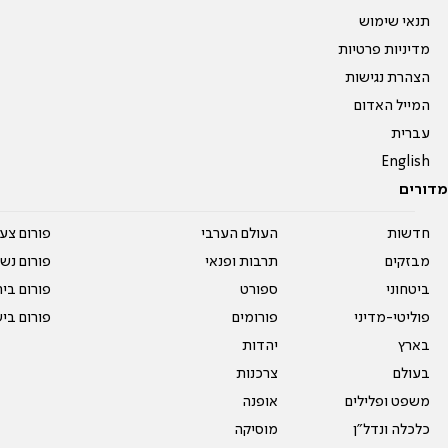
תנאי שימוש
מדיניות פרטיות
הצהרת נגישות
המייל האדום
עברית
English
מדורים
חדשות
העולם הערבי
פורום צע
מבזקים
תרבות ופנאי
פורום נשו
ביטחוני
ספורט
פורום בי
פוליטי-מדיני
פורומים
פורום בי
בארץ
יהדות
בעולם
צרכנות
משפט ופלילים
אופנה
כלכלה ונדל"ן
מוסיקה