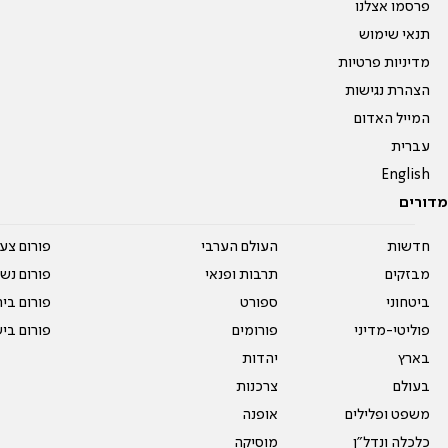
פרסמו אצלנו
תנאי שימוש
מדיניות פרטיות
הצהרת נגישות
המייל האדום
עברית
English
מדורים
חדשות
העולם הערבי
פורום צע
מבזקים
תרבות ופנאי
פורום נשו
ביטחוני
ספורט
פורום בי
פוליטי-מדיני
פורומים
פורום בי
בארץ
יהדות
בעולם
צרכנות
משפט ופלילים
אופנה
כלכלה ונדל"ן
מוסיקה