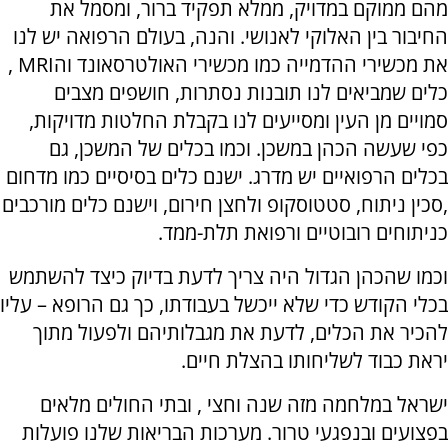
מהם ממוקם במדויק, ממלא תפקיד ברור, ומסמל את
החיבור בין האלוקי לאנושי. והנה, בעולם הרפואה יש לנו
את מכשירי ההדמייה כמו מכשירי האולטרסאונד והMRI ,
כלים שמביאים לנו תובנות נסתרות, חושפים מצבים
סמויים מן העין ומסייעים לנו בקבלת החלטות מדויקות,
כפי שעשה הכהן במשכן. וכמו בכלים של המשכן, גם
בכלים הרפואיים יש מדרג. ישנם כלים בסיסיים כמו מדחום
,סכין ניתוח, סטטוסקופ ולחצן חירום, וישנם כלים מורכבים
כניתוחים רובוטיים ורפואת תלת-ממד.
וכמו שהכהן הגדול היה צריך לדעת בדיוק כיצד להשתמש
בכלי הקודש כדי שלא ייכשל בעבודתו, כך גם הרופא – עליו
להכיר את הכלים, לדעת את מגבלותיהם ולפעול מתוך
יראת כבוד לשליחותו בהצלת חיים.
ישראל במלחמה מזה שנה וחצי , ובתי החולים מלאים
בפצועים ובנפגעי טרור. מערכות הבריאות שלנו פועלות