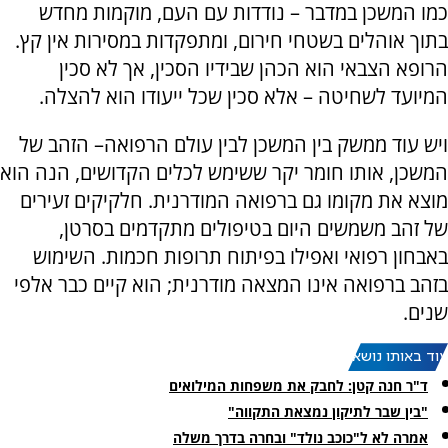
כמו המשכן במדבר – נודדות עם העם, מוקמות מחדש
בתוך אוהלים בשטחי חירום, ומתפקדות במסירות אין קץ.
הרופא הצבאי הוא הכהן שבידיו הסכין, אך לא סכין
המיועד לשחיטה – אלא סכין שכל ייעודו הוא להצלה.
ויש עוד ממשק בין המשכן לבין עולם הרפואה– הזהב של
המשכן, אותו חומר יקר ששימש לכלים הקדושים, הנה הוא
מוצא את מקומו גם ברפואה המודרנית. חלקיקים זעירים
של זהב משמשים היום בטיפולים מתקדמים בסרטן,
באבחון רפואי ואפילו בפיתוח תרופות חכמות. השימוש
בזהב ברפואה אינו המצאה מודרנית; הוא קיים כבר אלפי
שנים.
עוד באותו נושא:
ד"ר חנה קטן: לחבק את משפחות המילואים
"בין שבר לתיקון נמצאת התקווה"
אמרה לא ל"כוכב נולד" ובחרה בדרך משלה