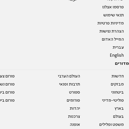
פרסמו אצלנו
תנאי שימוש
מדיניות פרטיות
הצהרת נגישות
המייל האדום
עברית
English
מדורים
חדשות
העולם הערבי
פורום צע
מבזקים
תרבות ופנאי
פורום נשו
ביטחוני
ספורט
פורום בי
פוליטי-מדיני
פורומים
פורום בי
בארץ
יהדות
בעולם
צרכנות
משפט ופלילים
אופנה