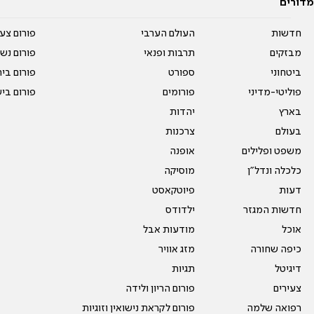
מדורים
חדשות
העולם הערבי
פורום צע
מבזקים
תרבות ופנאי
פורום נשו
ביטחוני
ספורט
פורום בי
פוליטי-מדיני
פורומים
פורום בי
בארץ
יהדות
בעולם
צרכנות
משפט ופלילים
אופנה
כלכלה ונדל"ן
מוסיקה
דעות
פיוטקאסט
חדשות המגזר
ילדודס
אוכל
מודעות אבל
כיפה שחורה
מזג אוויר
דיגיטל
תגיות
צעירים
פורום הריון ולידה
רפואה שלמה
פורום לקראת נישואין וזוגיות