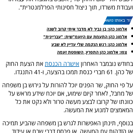
ועבודת משרדו, תוך ניצול חסינותי הפרלמנטרית".
עוד באותו נושא:
אלמוג כהן: בן גביר לא מדבר איתי קרוב לשנה
אלמוג כהן התעמת עם היועמ"שית: "עבריינית"
אלמוג כהן: רגש הנקמה שלי עדיין לא שבע
צפו: אלמוג כהן התפרץ, השופטת זעמה
בחודש נובמבר האחרון
אישרה הכנסת
את הצעת החוק
של כהן. 61 חברי כנסת תמכו בהצעה, ו-41 התנגדו.
על פי החוק, שר הפנים יוכל להורות על גירוש בן משפחה
של מחבל, לאחר קיום שימוע, אם יוכח שידע מראש על
כוונתו של קרובו לבצע מעשה טרור ולא נקט את כל
המאמצים למנוע את המעשה.
בנוסף, תינתן האפשרות לגרש בן משפחה שהביע תמיכה
או הזדהות עם המעשה, או פרסם דברי שבח או עידוד