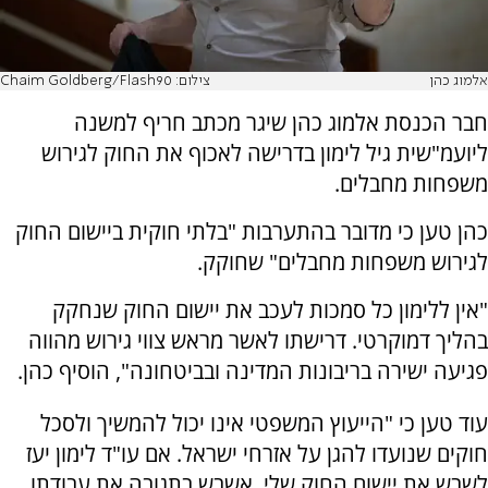
אלמוג כהן
צילום: Chaim Goldberg/Flash90
חבר הכנסת אלמוג כהן שיגר מכתב חריף למשנה
ליועמ"שית גיל לימון בדרישה לאכוף את החוק לגירוש
משפחות מחבלים.
כהן טען כי מדובר בהתערבות "בלתי חוקית ביישום החוק
לגירוש משפחות מחבלים" שחוקק.
"אין ללימון כל סמכות לעכב את יישום החוק שנחקק
בהליך דמוקרטי. דרישתו לאשר מראש צווי גירוש מהווה
פגיעה ישירה בריבונות המדינה ובביטחונה", הוסיף כהן.
עוד טען כי "הייעוץ המשפטי אינו יכול להמשיך ולסכל
חוקים שנועדו להגן על אזרחי ישראל. אם עו"ד לימון יעז
לשבש את יישום החוק שלי, אשבש בתגובה את עבודתו