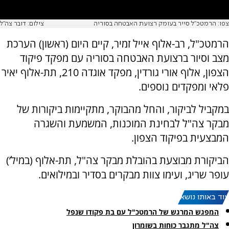
צפו: הרמטכ"ל סייר בעומק רצועת האבטחה בסוריה
צילום: דובר צה"ל
הרמטכ"ל, רב-אלוף אייל זמיר, קיים היום (ראשון) הערכת
מצב וסיור ברצועת האבטחה בסוריה עם מפקד פיקוד
הצפון, אלוף אורי גורדין, מפקד אוגדה 210, תת-אלוף יאיר
פלאי ומפקדים נוספים.
במקביל לביקור, והחל מהבוקר, מתקיימות ביקורות של
מבקר צה"ל לבחינת המוכנות, המשמעת והשגרה
המבצעית בפיקוד הצפון.
הביקורת מבוצעת בהובלת מבקר צה"ל, תת-אלוף (במיל’)
עופר שריג, ועימו צוות מבקרים בסדיר ובמילואים.
עוד באותו נושא:
המפגש המרגש של הרמטכ"ל עם בת פקודו שנפל
צה"ל מתגבר כוחות בשומרון