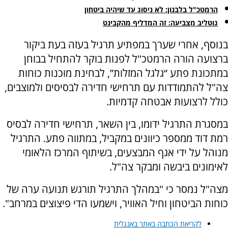
הרמטכ"ל בלבנון: לא ניסוג עד שיהיה ביטחון
גוטליב מצביעה: זה המדליף מהקבינט
בנוסף, אחרי שערך במפתיע תרגיל בעזה בעת ביקור
ברצועה הורה הרמטכ"ל לפנות בוקר להתחיל בבוחן
במתכונת פתע “גלגל המזלות”, לבחינת מוכנות כוחות
צה"ל להתמודדות עם תרחישי חדירה לבסיסים ולמוצבים,
כולל לרצועות אבטחה קדמיות.
במסגרת התרגיל ידומו, בין השאר, תרחישי חדירה לבסיס
רמת דוד ממספר כיוונים במקביל, במתווה פתע. התרגיל
מנוהל על ידי אגף המבצעים, בשיתוף המרכז הלאומי
לאימונים ביבשה ומבקר צה"ל.
מצה"ל נמסר כי "במהלך התרגיל תורגש תנועה ערה של
כוחות הביטחון וחיל האוויר, וישמעו הדי פיצוצים במרחב".
לקריאת הכתבה באתר באנגלית