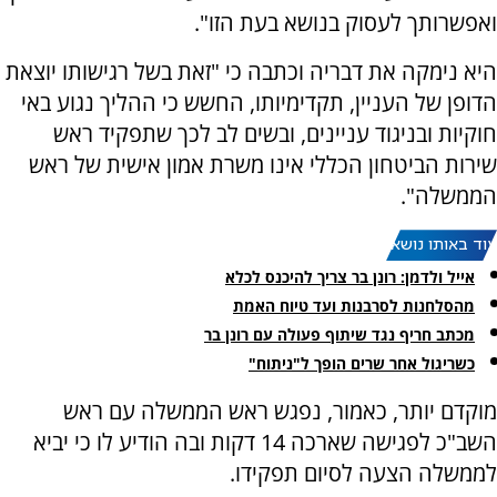
ואפשרותך לעסוק בנושא בעת הזו".
היא נימקה את דבריה וכתבה כי "זאת בשל רגישותו יוצאת
הדופן של העניין, תקדימיותו, החשש כי ההליך נגוע באי
חוקיות ובניגוד עניינים, ובשים לב לכך שתפקיד ראש
שירות הביטחון הכללי אינו משרת אמון אישית של ראש
הממשלה".
עוד באותו נושא:
אייל ולדמן: רונן בר צריך להיכנס לכלא
מהסלחנות לסרבנות ועד טיוח האמת
מכתב חריף נגד שיתוף פעולה עם רונן בר
כשריגול אחר שרים הופך ל"ניתוח"
מוקדם יותר, כאמור, נפגש ראש הממשלה עם ראש
השב"כ לפגישה שארכה 14 דקות ובה הודיע לו כי יביא
לממשלה הצעה לסיום תפקידו.