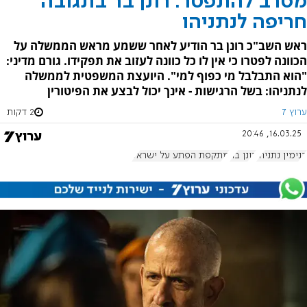
מסרב להתפטר: רונן בר בתגובה
חריפה לנתניהו
ראש השב"כ רונן בר הודיע לאחר ששמע מראש הממשלה על
הכוונה לפטרו כי אין לו כל כוונה לעזוב את תפקידו. גורם מדיני:
"הוא התבלבל מי כפוף למי". היועצת המשפטית לממשלה
לנתניהו: בשל הרגישות - אינך יכול לבצע את הפיטורין
ערוץ 7
2 דקות
16.03.25, 20:46
בנימין נתניהו
רונן בר
מתקפת הפתע על ישראל