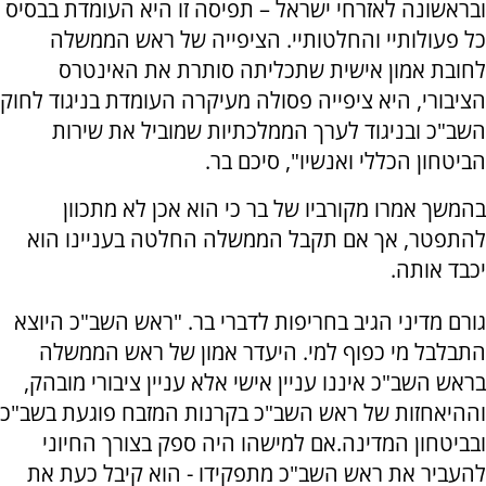
ובראשונה לאזרחי ישראל – תפיסה זו היא העומדת בבסיס
כל פעולותיי והחלטותיי. הציפייה של ראש הממשלה
לחובת אמון אישית שתכליתה סותרת את האינטרס
הציבורי, היא ציפייה פסולה מעיקרה העומדת בניגוד לחוק
השב"כ ובניגוד לערך הממלכתיות שמוביל את שירות
הביטחון הכללי ואנשיו", סיכם בר.
בהמשך אמרו מקורביו של בר כי הוא אכן לא מתכוון
להתפטר, אך אם תקבל הממשלה החלטה בעניינו הוא
יכבד אותה.
גורם מדיני הגיב בחריפות לדברי בר. "ראש השב"כ היוצא
התבלבל מי כפוף למי. היעדר אמון של ראש הממשלה
בראש השב"כ איננו עניין אישי אלא עניין ציבורי מובהק,
וההיאחזות של ראש השב"כ בקרנות המזבח פוגעת בשב"כ
ובביטחון המדינה.אם למישהו היה ספק בצורך החיוני
להעביר את ראש השב"כ מתפקידו - הוא קיבל כעת את