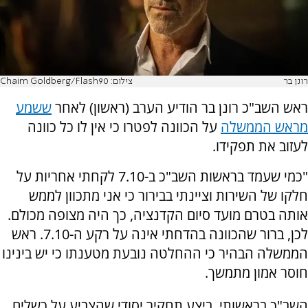
רונן בר
צילום: Chaim Goldberg/Flash90
ראש השב"כ רונן בר הודיע הערב (ראשון) לאחר
ששמע
מראש הממשלה
על הכוונה לפטרו כי אין לו כל כוונה
לעזוב את תפקידו.
"כמי שעמד בראשות השב"כ ב-7.10 לקחתי אחריות על
חלקו של השירות וציינתי בבירור כי אני מתכוון לממש
אותה בטרם מועד סיום הקדנציה, כך היה מצופה מכולם.
לכן, ברור שהכוונה בהדחתי אינה על רקע ה-7.10. ראש
הממשלה הבהיר כי ההחלטה נובעת מטענתו כי יש בינינו
חוסר אמון מתמשך.
השב"כ בראשותי, ביצע תחקיר יסודי שהצביע על כשלים