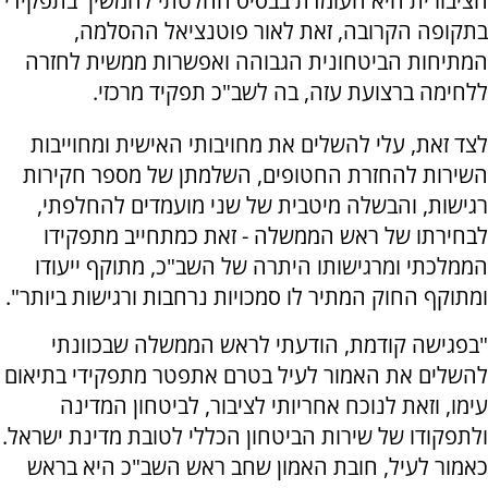
הציבורית היא העומדת בבסיס החלטתי להמשיך בתפקידי
בתקופה הקרובה, זאת לאור פוטנציאל ההסלמה,
המתיחות הביטחונית הגבוהה ואפשרות ממשית לחזרה
ללחימה ברצועת עזה, בה לשב"כ תפקיד מרכזי.
לצד זאת, עלי להשלים את מחויבותי האישית ומחוייבות
השירות להחזרת החטופים, השלמתן של מספר חקירות
רגישות, והבשלה מיטבית של שני מועמדים להחלפתי,
לבחירתו של ראש הממשלה - זאת כמתחייב מתפקידו
הממלכתי ומרגישותו היתרה של השב"כ, מתוקף ייעודו
ומתוקף החוק המתיר לו סמכויות נרחבות ורגישות ביותר".
"בפגישה קודמת, הודעתי לראש הממשלה שבכוונתי
להשלים את האמור לעיל בטרם אתפטר מתפקידי בתיאום
עימו, וזאת לנוכח אחריותי לציבור, לביטחון המדינה
ולתפקודו של שירות הביטחון הכללי לטובת מדינת ישראל.
כאמור לעיל, חובת האמון שחב ראש השב"כ היא בראש