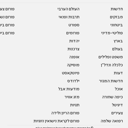
חדשות
העולם הערבי
פורום צע
מבזקים
תרבות ופנאי
פורום נשו
ביטחוני
ספורט
פורום בי
פוליטי-מדיני
פורומים
פורום בי
בארץ
יהדות
בעולם
צרכנות
משפט ופלילים
אופנה
כלכלה ונדל"ן
מוסיקה
דעות
פיוטקאסט
חדשות המגזר
ילדודס
אוכל
מודעות אבל
כיפה שחורה
מזג אוויר
דיגיטל
תגיות
צעירים
פורום הריון ולידה
רפואה שלמה
פורום לקראת נישואין וזוגיות