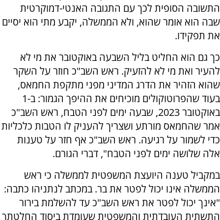
התשובה הסופית לכך עם התגובה האנטי-דמוקרטית
שבה הוא אומר שהוא, ולא הממשלה, יקבע מתי הוא יסיים
את תפקידו.
כך גם הוא החליט בליל השבעה באוקטובר את מי לא
להעיר ואת מי לא להזעיק. ראש השב"כ חוזר על השקר
שהוא הזהיר את הדרג המדיני מפני מתקפת החמאס,
בעוד שהפרוטוקולים מוכיחים את ההיפך הגמור: ב-1
באוקטובר 2023, שבעה ימים לפני הטבח, ראש השב"כ
אמר שהחמאס מורתע ושצריך להעניק לו הטבות כלכליות
כדי לשמור על רגיעה. ראש השב"כ אף חזר על טענות
אלה שלושה ימים לפני הטבח", דברי הגורם.
במקביל טענה היועצת המשפטית לממשלה כי ראש
הממשלה אינו יכול לפטר את בר. במכתב לנתניהו כתבה:
"אינך יכול לפטר את ראש השב"כ עד להשלמת בירור
התשתית העובדתית והמשפטית שעומדת ביסוד החלטתך