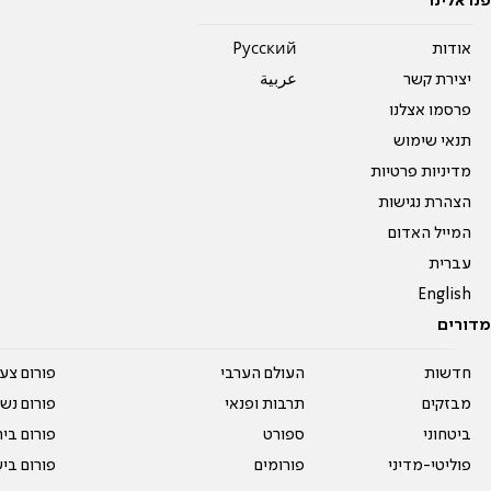
פנו אלינו
אודות
Pусский
יצירת קשר
عربية
פרסמו אצלנו
תנאי שימוש
מדיניות פרטיות
הצהרת נגישות
המייל האדום
עברית
English
מדורים
חדשות
העולם הערבי
פורום צע
מבזקים
תרבות ופנאי
פורום נשו
ביטחוני
ספורט
פורום בי
פוליטי-מדיני
פורומים
פורום בי