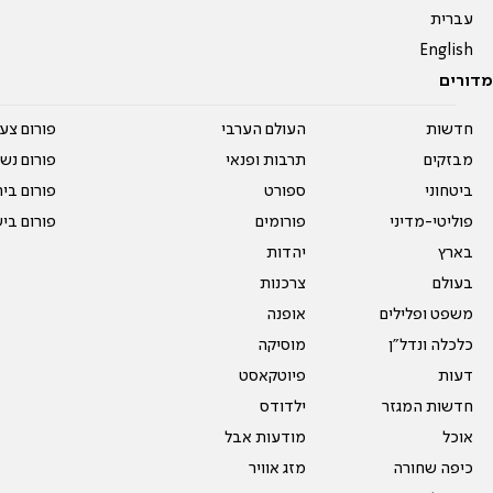
עברית
English
מדורים
חדשות
העולם הערבי
פורום צע
מבזקים
תרבות ופנאי
פורום נשו
ביטחוני
ספורט
פורום בי
פוליטי-מדיני
פורומים
פורום בי
בארץ
יהדות
בעולם
צרכנות
משפט ופלילים
אופנה
כלכלה ונדל"ן
מוסיקה
דעות
פיוטקאסט
חדשות המגזר
ילדודס
אוכל
מודעות אבל
כיפה שחורה
מזג אוויר