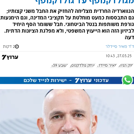
מגולדקנופף עד גולדקנופף
הגווארדיה החרדית מצליחה להחזיק את החבל משני קצותיו;
גם התבססות כמעט מוחלטת על תקציבי המדינה, וגם הימנעות
גורפת משותפות בנטל הביטחוני. חבל ששומר הסף היחיד
לביזיון הזה הוא הייעוץ המשפטי, ולא מפלגת הציונות הדתית.
דעה
ד"ר מאיר סיידלר
2 דקות
27.03.25, 10:43
חוק הגיוס
מאיר סיידלר
יצחק גולדקנופף
בשבע 1139