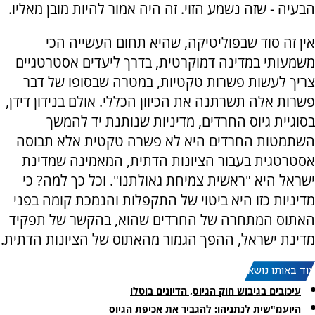
הבעיה - שזה נשמע הזוי. זה היה אמור להיות מובן מאליו.
אין זה סוד שבפוליטיקה, שהיא תחום העשייה הכי
משמעותי במדינה דמוקרטית, בדרך ליעדים אסטרטגיים
צריך לעשות פשרות טקטיות, במטרה שבסופו של דבר
פשרות אלה תשרתנה את הכיוון הכללי. אולם בנידון דידן,
בסוגיית גיוס החרדים, מדיניות שנותנת יד להמשך
השתמטות החרדים היא לא פשרה טקטית אלא תבוסה
אסטרטגית בעבור הציונות הדתית, המאמינה שמדינת
ישראל היא "ראשית צמיחת גאולתנו". וכל כך למה? כי
מדיניות כזו היא ביטוי של התקפלות והנמכת קומה בפני
האתוס המתחרה של החרדים שהוא, בהקשר של תפקיד
מדינת ישראל, ההפך הגמור מהאתוס של הציונות הדתית.
עוד באותו נושא:
עיכובים בגיבוש חוק הגיוס, הדיונים בוטלו
היועמ"שית לנתניהו: להגביר את אכיפת הגיוס