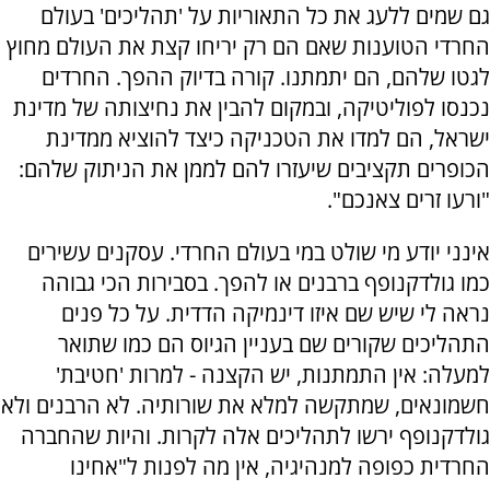
גם שמים ללעג את כל התאוריות על 'תהליכים' בעולם
החרדי הטוענות שאם הם רק יריחו קצת את העולם מחוץ
לגטו שלהם, הם יתמתנו. קורה בדיוק ההפך. החרדים
נכנסו לפוליטיקה, ובמקום להבין את נחיצותה של מדינת
ישראל, הם למדו את הטכניקה כיצד להוציא ממדינת
הכופרים תקציבים שיעזרו להם לממן את הניתוק שלהם:
"ורעו זרים צאנכם".
אינני יודע מי שולט במי בעולם החרדי. עסקנים עשירים
כמו גולדקנופף ברבנים או להפך. בסבירות הכי גבוהה
נראה לי שיש שם איזו דינמיקה הדדית. על כל פנים
התהליכים שקורים שם בעניין הגיוס הם כמו שתואר
למעלה: אין התמתנות, יש הקצנה - למרות 'חטיבת'
חשמונאים, שמתקשה למלא את שורותיה. לא הרבנים ולא
גולדקנופף ירשו לתהליכים אלה לקרות. והיות שהחברה
החרדית כפופה למנהיגיה, אין מה לפנות ל"אחינו