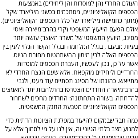
העולם החרדי (הן למוסדות והן ליחידים) באמצעות
הכספים הקואליציוניים, מסתכמים בכשני מיליארד שקל
(מתוך כחמישה מיליארד של כלל הכספים הקואליציוניים).
אולם הפעם הייעוץ המשפטי (קרי בהרב־מיארה ואסי
מסינג, היועץ המשפטי של משרד האוצר) עושה יותר
בעיות מבעבר, בגלל המלחמה ובגלל הקשר הגלוי לעין בין
הכספים האלה לבין מימון ההשתמטות מחובת הגיוס.
אשר על כן, נכון לעכשיו, העברת הכספים למוסדות
החרדיים וליחידים מוקפאת. אלא שעם הנצח החרדי לא
מתייאש. כהונתו של מסינג תסתיים עוד מעט, ולגבי
בהרב־מיארה החרדים הצטרפו בהתלהבות יתר למאמצים
להדחתה. בשורה התחתונה: החרדים מחכים לשחרור
הכספים הקואליציוניים מטבעת החנק המשפטית.
כמה חבל שבמקום להיעזר במפלגת הציונות הדתית כדי
למנוע מצב בלתי הגיוני זה, אין לנו על מי לסמוך אלא על
אבינו שבשמיים ועל בהרב־מיארה. הייתכן שדווקא