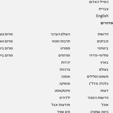
המייל האדום
עברית
English
מדורים
חדשות
העולם הערבי
פורום צע
מבזקים
תרבות ופנאי
פורום נשו
ביטחוני
ספורט
פורום בי
פוליטי-מדיני
פורומים
פורום בי
בארץ
יהדות
בעולם
צרכנות
משפט ופלילים
אופנה
כלכלה ונדל"ן
מוסיקה
דעות
פיוטקאסט
חדשות המגזר
ילדודס
אוכל
מודעות אבל
כיפה שחורה
מזג אוויר