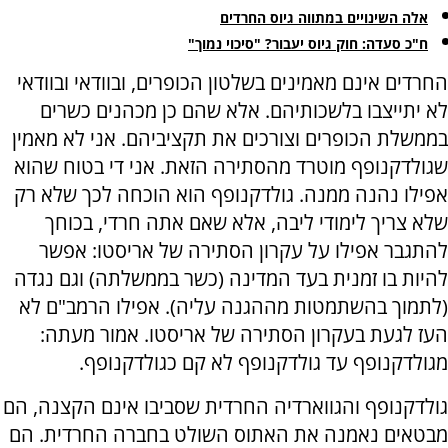
אלה השינויים במתווה גיוס החרדים
ח"כ סעדה: חוק גיוס יעבור? "סיכוי נמוך"
החרדים אינם מאמינים בשלטון הכופרים, ובוודאי ובוודאי
לא יתייצבו בלשכותיהם. אלא שהם כן מכהנים כשרים
בממשלת הכופרים וצורכים את תקציביהם. אני לא מאמין
שגולדקנופף מוטרד מהסתירה הזאת. אני די בטוח שהוא
אפילו נהנה ממנה. גולדקנופף הוא הוכחה לכך שלא רק
שלא צריך לימודי ליבה, אלא שאם אתה חרדי, בכוחך
להתגבר אפילו על עקרון הסתירה של אריסטו: אפשר
להיות בו זמנית בעד המדינה (כשר בממשלתה) וגם נגדה
(לתמוך בהשתמטות מההגנה עליה). אפילו הרמב"ם לא
העז לגעת בעקרון הסתירה של אריסטו. אמור מעתה:
מגולדקנופף עד גולדקנופף לא קם כגולדקנופף.
גולדקנופף והגווארדיה החרדית שסביבו אינם הקצנה, הם
מבטאים נאמנה את האתוס השולט בחברה החרדית. הם