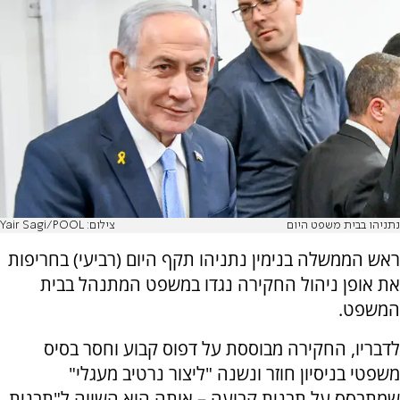
נתניהו בבית משפט היום
צילום: Yair Sagi/POOL
ראש הממשלה בנימין נתניהו תקף היום (רביעי) בחריפות
את אופן ניהול החקירה נגדו במשפט המתנהל בבית
המשפט.
לדבריו, החקירה מבוססת על דפוס קבוע וחסר בסיס
משפטי בניסיון חוזר ונשנה "ליצור נרטיב מעגלי"
שמתבסס על תבנית קבועה – אותה הוא השווה ל"תבנית