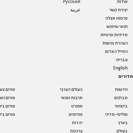
אודות
Pусский
יצירת קשר
عربية
פרסמו אצלנו
תנאי שימוש
מדיניות פרטיות
הצהרת נגישות
המייל האדום
עברית
English
מדורים
חדשות
העולם הערבי
פורום צע
מבזקים
תרבות ופנאי
פורום נשו
ביטחוני
ספורט
פורום בי
פוליטי-מדיני
פורומים
פורום בי
בארץ
יהדות
בעולם
צרכנות