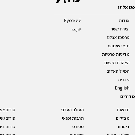
פנו אלינו
אודות
Pусский
יצירת קשר
عربية
פרסמו אצלנו
תנאי שימוש
מדיניות פרטיות
הצהרת נגישות
המייל האדום
עברית
English
מדורים
חדשות
העולם הערבי
פורום צע
מבזקים
תרבות ופנאי
פורום נשו
ביטחוני
ספורט
פורום בי