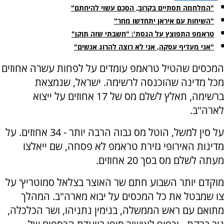
"המלחמה תסתיים בקרוב, הסכם עשוי להיחתם"
"השיחות עם איראן יתחדשו מחר"
טראמפ התפוצץ על הגסת': "חשבתי שזה תוקן"
"אני מעדיף עסקה, אני לא רוצה להרוג אנשים"
המכסים שהטיל טראמפ עומדים על לפחות עשרה אחוזים
מכל מדינה שהוכנסה לרשימה. ישראל, שנמצאת
ברשימה, תאלץ לשלם מס של 17 אחוזים על ייצוא
לארה"ב.
על סין למשל, הוטל מס גבוה הרבה יותר - 34 אחוזים. על
מדינות האירופי גזירת טראמפ לא פסחה, שם ייאלצו
מעתה לשלם מס בסך 20 אחוזים.
מוקדם יותר השבוע חתם שר האוצר בצלאל סמוטריץ' על
צו שמבטל את כל המכסים על יבוא מארה"ב. המהלך
מתואם עם ראש הממשלה, בנימין נתניהו, ושר הכלכלה,