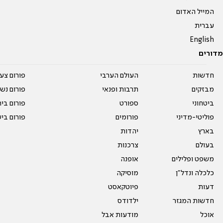
המייל האדום
עברית
English
מדורים
חדשות
העולם הערבי
פורום צע
מבזקים
תרבות ופנאי
פורום נשו
ביטחוני
ספורט
פורום בי
פוליטי-מדיני
פורומים
פורום בי
בארץ
יהדות
בעולם
צרכנות
משפט ופלילים
אופנה
כלכלה ונדל"ן
מוסיקה
דעות
פיוטקאסט
חדשות המגזר
ילדודס
אוכל
מודעות אבל