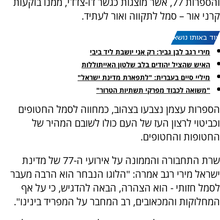
והספרות 77, אשר מוצגות כגשר דו-צדדי, ממנו בוקעות
קרני אור – סמל לתקווה ואור לעתיד.
עוד באותו נושא:
מירי רגב לבן גביר: רק אני יושבת ליד ביבי
האיש שהציל יהודים בלב שלטון האייתוללות
מיליי סיים בעברית: "לתפארת מדינת ישראל"
"משואה לכבוד מפרקי תשתיות הטרור"
הספרות עצמן נצבעו בצהוב, כמחווה לסמל החטופים
וכביטוי לרצון העז של העם כולו לשובם המהיר של
החטופות והחטופים.
שרת התחבורה והממונה על אירועי ה-77 של מדינת
ישראל מירי רגב אמרה: "הלוגו הנבחר הוא הרבה מעבר
לסמל חזותי - הוא הצהרה, הבאה להדגיש, כי על אף
המחלוקות והמכאובים, רב המחבר על המפריד בינינו".