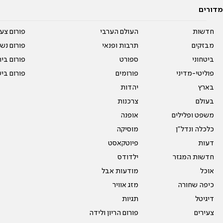
מדורים
חדשות
העולם הערבי
פורום צע
מבזקים
תרבות ופנאי
פורום נשו
ביטחוני
ספורט
פורום בי
פוליטי-מדיני
פורומים
פורום בי
בארץ
יהדות
בעולם
צרכנות
משפט ופלילים
אופנה
כלכלה ונדל"ן
מוסיקה
דעות
פיוטקאסט
חדשות המגזר
ילדודס
אוכל
מודעות אבל
כיפה שחורה
מזג אוויר
דיגיטל
תגיות
צעירים
פורום הריון ולידה