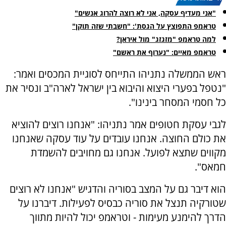
"אני מעדיף עסקה, אני לא רוצה להרוג אנשים"
טראמפ התפוצץ על הגסת': "חשבתי שזה תוקן"
למה טראמפ "מזגזג" מול איראן?
טראמפ מאיים: "נערוף את ראשם"
ראש הממשלה נתניהו התייחס לסוגיית המכסים ואמר:
"נטפל בפערי היצוא והיבוא בין ישראל לארה"ב ונסיר את
כל חסמי המסחר בינינו".
לגבי עסקת חטופים אמר נתניהו: "אנחנו רוצים להוציא
את כולם החוצה. אנחנו עובדים על עוד עסקה שאנחנו
מקווים שתצא לפועל. אנחנו גם מחויבים להשמדת
חמאס".
הוא דיבר גם על המצב בסוריה והדגיש "אנחנו לא רוצים
שטורקיה תנצל את סוריה כבסיס לפעילות. דיברנו על
הדרך להימנע מעימות - וטראמפ יכול להיות מתווך