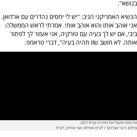
בנושא".
הנשיא האמריקני הגיב: "יש לי יחסים נהדרים עם ארדואן.
אני אוהב אותו והוא אוהב אותי. אמרתי לראש הממשלה:
ביבי, אם יש לך בעיה עם טורקיה, אני אעזור לך לפתור
אותה. לא חושב שזו תהיה בעיה", דברי טראמפ.
טראמפ מקבל את נתניהו בבית הלבן
צילום: רועי אברהם / לע״מ סטילס: אבי אוחיון, לע"מ