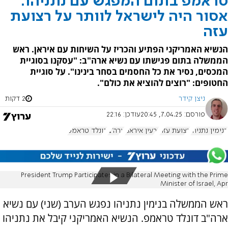
טראמפ בתום המפגש עם נתניהו:
אסור היה לישראל לוותר על רצועת
עזה
הנשיא האמריקני הפתיע והכריז על השיחות עם איראן. ראש
הממשלה בתום פגישתו עם נשיא ארה"ב: "עסקנו בסוגיית
המכסים, נסיר את כל החסמים בסחר בינינו". על סוגיית
החטופים: "רוצים להוציא את כולם".
ניצן קידר
2 דקות
פורסם:
7.04.25, 20:45
עודכן:
22:16
בנימין נתניהו
רצועת עזה
גרעין איראני
ארה"ב
דונלד טראמפ
President Trump Participates in a Bilateral Meeting with the Prime
Minister of Israel, Apr
ראש הממשלה בנימין נתניהו נפגש הערב (שני) עם נשיא
ארה"ב דונלד טראמפ. הנשיא האמריקני קיבל את נתניהו