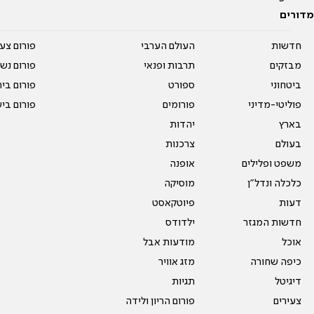
מדורים
חדשות
העולם הערבי
פורום צע
מבזקים
תרבות ופנאי
פורום נשו
ביטחוני
ספורט
פורום בי
פוליטי-מדיני
פורומים
פורום בי
בארץ
יהדות
בעולם
צרכנות
משפט ופלילים
אופנה
כלכלה ונדל"ן
מוסיקה
דעות
פיוטקאסט
חדשות המגזר
ילדודס
אוכל
מודעות אבל
כיפה שחורה
מזג אוויר
דיגיטל
תגיות
צעירים
פורום הריון ולידה