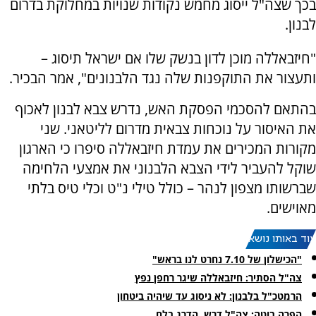
בכך שצה"ל ייסוג מחמש נקודות שנויות במחלוקת בדרום
לבנון.
"חיזבאללה מוכן לדון בנשק שלו אם ישראל תיסוג –
ותעצור את התוקפנות שלה נגד הלבנונים", אמר הבכיר.
בהתאם להסכמי הפסקת האש, נדרש צבא לבנון לאכוף
את האיסור על נוכחות צבאית מדרום לליטאני. שני
מקורות המכירים את עמדת חיזבאללה סיפרו כי הארגון
שוקל להעביר לידי הצבא הלבנוני את אמצעי הלחימה
שברשותו מצפון לנהר – כולל טילי נ"ט וכלי טיס בלתי
מאוישים.
עוד באותו נושא:
"הכישלון של 7.10 נחרט לנו בראש"
צה"ל הסתיר: חיזבאללה שיגר רחפן נפץ
הרמטכ"ל בלבנון: לא ניסוג עד שיהיה ביטחון
הפרה בוטה: צה"ל דרש, הדרג בלם