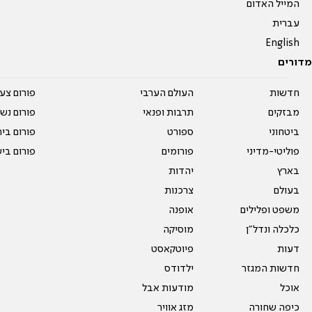
המייל האדום
עברית
English
מדורים
חדשות
העולם הערבי
פורום צע
מבזקים
תרבות ופנאי
פורום נשו
ביטחוני
ספורט
פורום בי
פוליטי-מדיני
פורומים
פורום בי
בארץ
יהדות
בעולם
צרכנות
משפט ופלילים
אופנה
כלכלה ונדל"ן
מוסיקה
דעות
פיוטקאסט
חדשות המגזר
ילדודס
אוכל
מודעות אבל
כיפה שחורה
מזג אוויר