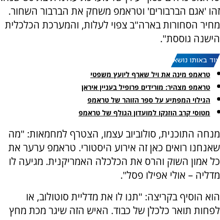
זהו 'אגם הברבורים' וטראמפ משחק את הברבור השחור.
מחיר הסחורות בארה"ב צפוי לעלות, והמערכת הכלכלית
הישנה גוססת".
עוד באותו נושא:
טראמפ מינה את ויל שארף ליועץ משפטי
טראמפ מצהיר: מורידים פרופיל בעניין איראן
הגילוי המפתיע על ספר הזוהר של טראמפ
מטוסי קרב הוזנקו למועדון הגולף של טראמפ
מנחה התוכנית, סולוביוב עצמו, הצטרף למחמאות: "מה
שאנחנו רואים כאן זה אירוע היסטורי. טראמפ ערער את
כל אמון השוק והרס את הכלכלה האמריקנית. מגיעה לו
מדליה – אולי אפילו פסל".
הוא הוסיף בקריצה: "תנו לו את מדליית סוטולוב, או
לפחות תואר כלכלן של כבוד. האיש הזה שיגר מכת מחץ