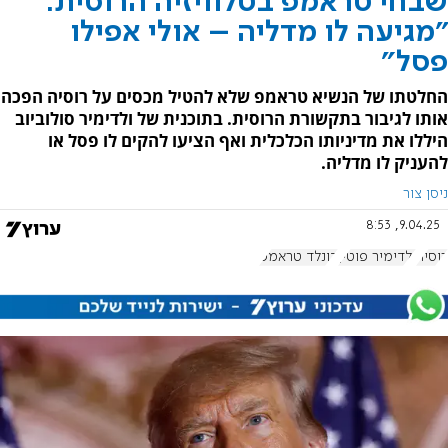
שבחי טראמפ בטלוויזיה הרוסית:
"מגיעה לו מדליה – אולי אפילו
פסל"
החלטתו של הנשיא טראמפ שלא להטיל מכסים על רוסיה הפכה
אותו לגיבור בתקשורת הרוסית. בתוכנית של ולדימיר סולוביוב
היללו את מדיניותו הכלכלית ואף הציעו להקים לו פסל או
להעניק לו מדליה.
ניסן צור
9.04.25, 8:53
רוסיה
ולדימיר פוטין
דונלד טראמפ