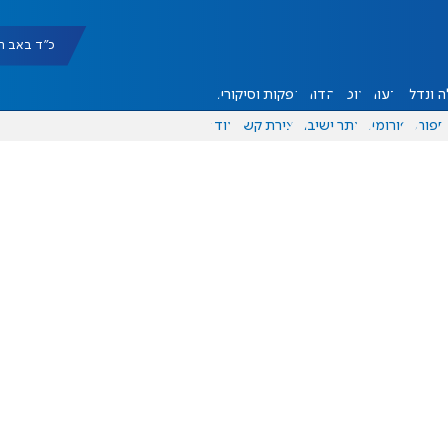
כ"ד באב תשפ"ו |
 ונדל"ן
דעות
אוכל
יהדות
הפקות וסיקורים
ספורט
פורומים
אתר ישיבה
יצירת קשר
עוד