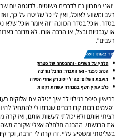
"ואני מתכוון גם לדברים פשוטים. לדוגמה יום שב
רעב ומשווע לאוכל, ואין לי כל שליטה על כך, וא
בסדר. אוכל בסדר הכוונה "זה אומר אוכל שלא נש
או עגבניות ובצל, או הרבה אורז. לא מדובר בא
רעבים".
עוד באותו נושא:
הלחץ על השרים - וההבטחה של סטרוק
הנהג נעצר - ואז התברר: מחבל נוח'בה
מועצת השלום: צה"ל ייסוג רק אחרי הפירוז
כלב עוקץ חשף במנהרה עשרות רקטות
בריאיון סיפר בגילוי לב איך "גילה את אלוקים בעזה
"פעמים רבות קרו דברים שגרמו לי להתחיל להיות
רציתי אותם ולא יכולתי לעשות אותם, ואז קרה 
את הרגשתי. ההבנה חלחלה אצלי שקורה משהו
בשליטתי ומשפיע עליי. זה קרה לי הרבה, וכך קי