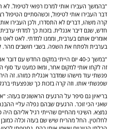
"בהמשך העבירו אותי למרכז רפואי לטיפול. לא ה
דבר העבירו אותי לטיפול, וכשהסתיים הטיפול רצ
קרה משהו, דברים לא התסדרו, ולכן העבירו אותי
חדש, שגם דיבר אנגלית. בזכות כך למדתי ערבית. 
אומרים אותם בערבית, וממנו למדתי. לאט לאט 
בערבית ולפתח את השפה. בשבי חושבים מהר. לו
"במשך כ-40 יום הייתי במקום החדש עם דובר 
זה לקחו אותי למקום אחר, ומאז כמעט עד סוף ה
פגשתי עוד מישהו שמדבר אנגלית כמוהו. זה היה
שפגשתי אותו. וזה קרה בזכות כך שנפצעתי ברגל"
בריאיון גם סיפר על הרגעים הראשונים בעזה: "א
שאני הכי זוכר. הרגעים שבהם נפלה עליי ההבנה
נמצא. השינוי מהחיים שהייתי רגיל אליהם היה ט
לחלוטין. החל מהריח שיש שם בעזה וכלה כמובן 
הבלתי הגיוניים ששמו אותי בהם. נחטפתי לרצוע