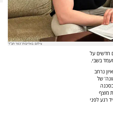
צילום: באדיבות 'כפר חב"ד'
 חדשים על
עמד בשבי.
יון נרחב
נה' של
בסכנה
ת מוצף
ד רגע לפני