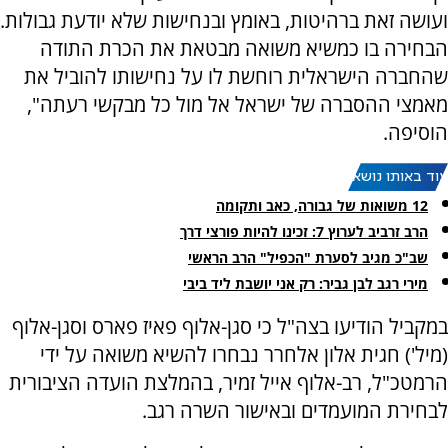
ועושה זאת ברהיטות, באומץ ובנחישות שלא יודעת גבולות.
הבחירה בו כמשיא משואה מבטאת את הכרת התודה
שהחברה הישראלית רוחשת לו על נחישותו להוביל את
מאמצי ההסברה של ישראל אל מול כל מבקשי רעתה",
הוסיפה.
עוד באותו נושא:
12 משואות של גבורה, כאב ותקומה
הרב זרביב לערוץ 7: זכינו להיות פורצי דרך
שב"כ מגיב לסערת "הכפיל" הרב הראשי
מירי רגב לבן גביר: רק אני יושבת ליד ביבי
במקביל הודיעו בצה"ל כי סגן-אלוף פאיז פארס וסגן-אלוף
(מיל') חגית אלון אלחרר נבחרו להשיא משואה על ידי
הרמטכ"ל, רב-אלוף אייל זמיר, בהמלצת הועדה הציבורית
לבחירת המועמדים ובאישור השרה רגב.