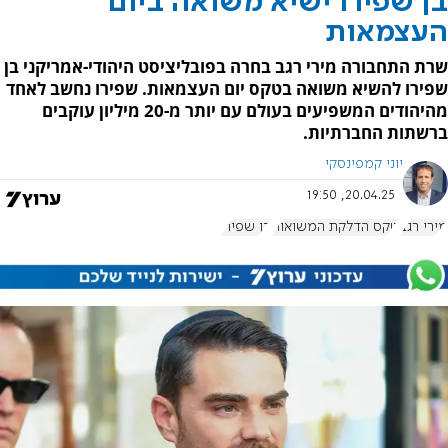
בן שפירו ישיא משואה ביום
העצמאות
שרת התחבורה מירי רגב בחרה בפובליציסט היהודי-אמריקני בן
שפירו להשיא משואה בטקס יום העצמאות. שפירו נחשב לאחד
מהיהודים המשפיעים בעולם עם יותר מ-20 מיליון עוקבים
ברשתות החברתיות.
יוני קמפינסקי
20.04.25, 19:50
מירי רגב
טקס הדלקת המשואות
בן שפירו