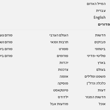
המייל האדום
עברית
English
מדורים
חדשות
העולם הערבי
פורום צע
מבזקים
תרבות ופנאי
פורום נשו
ביטחוני
ספורט
פורום בי
פוליטי-מדיני
פורומים
פורום בי
בארץ
יהדות
בעולם
צרכנות
משפט ופלילים
אופנה
כלכלה ונדל"ן
מוסיקה
דעות
פיוטקאסט
חדשות המגזר
ילדודס
אוכל
מודעות אבל