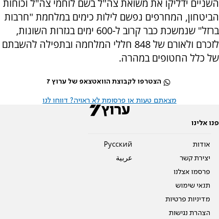
השניים ידליקו את משואת צה"ל בשם לוחמי צה"ל וכוחות
הביטחון, המחרפים נפשם לילות כימים במלחמת "חרבות
ברזל" שנמשכת כבר קרוב ל-600 ימים בגזרות השונות,
לזכרם ולאורם של 848 חללי המלחמה ובתפילה להשבתם
של כלל החטופים במהרה.
הצטרפו לקבוצת הוואטצאפ של ערוץ 7
מצאתם טעות או פרסומת לא ראויה? דווחו לנו
פנו אלינו
אודות
Pусский
יצירת קשר
عربية
פרסמו אצלנו
תנאי שימוש
מדיניות פרטיות
הצהרת נגישות