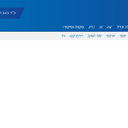
כ"ד באב תשפ"ו |
 ונדל"ן
דעות
אוכל
יהדות
הפקות וסיקורים
ספורט
פורומים
אתר ישיבה
יצירת קשר
עוד