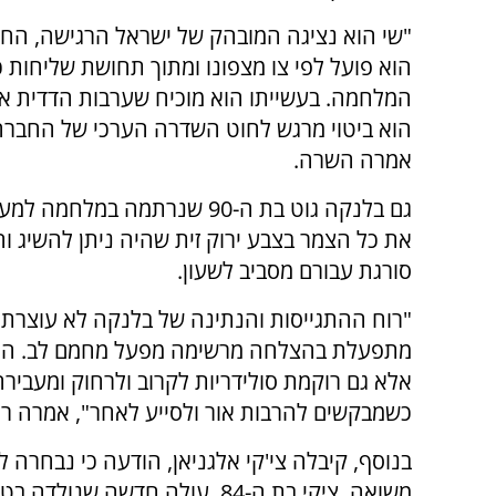
"שי הוא נציגה המובהק של ישראל הרגישה, החו
הוא פועל לפי צו מצפונו ומתוך תחושת שליחות 
המלחמה. בעשייתו הוא מוכיח שערבות הדדית א
הוא ביטוי מרגש לחוט השדרה הערכי של החבר
אמרה השרה.
גם בלנקה גוט בת ה-90 שנרתמה
את כל הצמר בצבע ירוק זית שהיה ניתן להשיג וה
סורגת עבורם מסביב לשעון.
"רוח ההתגייסות והנתינה של בלנקה לא עוצרת ג
מתפעלת בהצלחה מרשימה מפעל מחמם לב. היא ל
אלא גם רוקמת סולידריות לקרוב ולרחוק ומעבירה
כשמבקשים להרבות אור ולסייע לאחר", אמרה רג
בנוסף, קיבלה צי'קי אלגניאן, הודעה כי נבחרה 
משואה. ציקי בת ה-84, עולה חדשה שנול