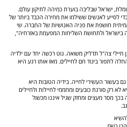
מלת, ישראל שבליבה בוערת כמיהה לתיקון עולם.
כדי לסייע לאנשים ששילמו את מחירה הכבד ביותר של
מיתית חושפת את פניה האנושיות של החברה. שי
ה בישראל ולתחושת השליחות המפעמת באזרחיה",
 במלחמה למען חיילי צה"ל תדליק משואה. גוט רכשה יחד עם ילדיה
חלה לתפור ביגוד חם לחיילים. מאז אותו רגע היא
ם בעשור העשירי לחייה. בידיה הטובות היא
א רק סורגת כובעים ומחממי לחיילות ולחיילים
 בכך מסר מעצים ומחזק שגיל איננו מכשול
ב.
להשיא
דה בטהרן בשם