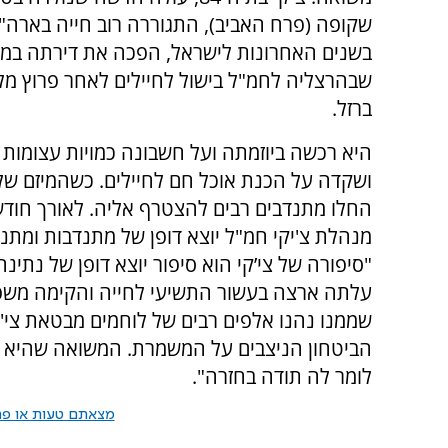
שקופה (פרח האביב), התגוררה רוב חייה בארה"
בשנים האחרונות לישראל, הפכה את דירתה במר
שבהרצליה לחמ"ל בישול לחיילים לאחר פרוץ מ
ברזל.
היא רכשה ביוזמתה ועל חשבונה כמויות עצומות ש
ושקדה על הכנת אוכל חם לחיילים. כשהמיזם ש
החלו מתנדבים רבים להצטרף אליה. לאורך חודש
מנהלת צ'יקי חמ"ל יוצא דופן של מתנדבות ומתנ
"סיפורה של צי’קי הוא סיפור יוצא דופן של נת
עלתה ארצה בעשור התשיעי לחייה והקימה משפח
שממנו נהנו אלפים רבים של לוחמים מבטאת צי'
הביטחון הניצבים על המשמרת. המשואה שהיא ת
לומר לה תודה בחזרה".
מצאתם טעות או פרס