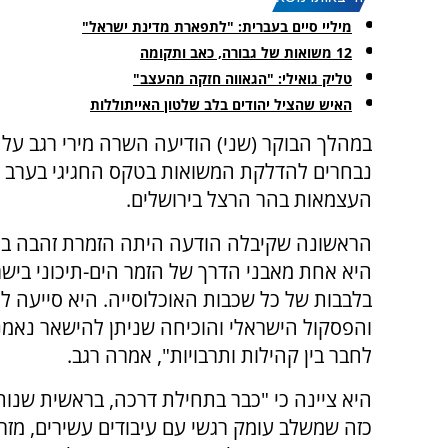
מיליי סיים בעברית: "לתפארת מדינת ישראל"
12 משואות של גבורה, כאב ותקומה
טליק גואילי: "הגאווה חזקה מהעצב"
האיש שהציל יהודים בלב שלטון האייתוללות
במהלך הבוקר (שני) הודיעה השרה מירי רגב על
נבחרים להדלקת המשואות בטקס החגיגי בערב י
העצמאות בהר הרצל בירושלים.
הראשונה שקיבלה הודעה היתה הזמרת זהבה בן. 
היא אחת מאבני הדרך של הזמר הים-תיכוני בישרא
בלבבות של כל שכבות האוכלוסייה. היא סייעה ל
והפסקול הישראלי והוכיחה שניתן להישאר נאמנה
לחבר בין קהילות ותרבויות", אמרה רגב.
כזה שמשלב עומק רגשי עם עיבודים עשירים, מזרח