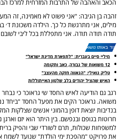
הכאב והאהבה של התרבות המזרחית למרכז הבמ
זהבה בן הגיבה: "אני פשוט לא מאמינה, זה המעמד
מילים, אני מתרגשת כל כך. הילדה משכונת ד׳ בב
תודה תודה תודה. אני מתפללת בכל ליבי לשובם של כל 59 החטופים שלנו שזה הדבר ה
עוד באותו נושא:
מיליי סיים בעברית: "לתפארת מדינת ישראל"
12 משואות של גבורה, כאב ותקומה
טליק גואילי: "הגאווה חזקה מהעצב"
האיש שהציל יהודים בלב שלטון האייתוללות
רגב גם הודיעה לאיש החסד שי גראוכר כי נבחר 
משואה. גראוכר הקים את מפעל החסד "ביחד ננ
בנדיבות יוצאת דופן בהמוני אנשים שצלקות המ
חרוטות בגופם ובנפשם. בין היתר הוא יזם וארגן 
למשפחות שכולות, תרם לשורדי שבי והפיק בריתו
את פרויקט "מהפכת ימי הולדת" שנועד לשמח את