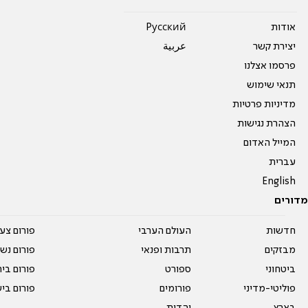
אודות
Pусский
יצירת קשר
عربية
פרסמו אצלנו
תנאי שימוש
מדיניות פרטיות
הצהרת נגישות
המייל האדום
עברית
English
מדורים
חדשות
העולם הערבי
פורום צע
מבזקים
תרבות ופנאי
פורום נשו
ביטחוני
ספורט
פורום בי
פוליטי-מדיני
פורומים
פורום בי
בארץ
יהדות