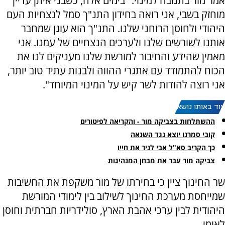
אמר מור בתגובה למינוי. "בימים אלה, כשבני איתן עדיין
מוחזק בשבי, אני רואה בחידון התנ"ך סמל לנצחיות העם
היהודי ולחוסן הרוחני שלנו. התנ"ך הוא עוגן שמחבר
אותנו לשורשים שלנו ולערכים הנצחיים של עמנו. אני
מאמין שהידע והחיבור למורשת שלנו מעניקים לנו את
הכוח להתמודד עם אתגרי ההווה ולבנות עתיד טוב יותר,
אני רוצה להודות לשר קיש על המינוי המיוחד".
עוד באותו נושא:
ההשתלחות בצביקה מור - והקריאה לפיטורים
קובי סמרנו יוצא נגד השנאה
כך הקריב סא"ל אבי לניר את חייו
צביקה מור עבר את מבחן המנהיגות
שר החינוך ציין כי בחירתו של מור משקפת את החשיבות
שמייחסת מערכת החינוך לשילוב בין לימודי המורשת
היהודית לבין ערכי אהבת הארץ, סולידריות חברתית וחוסן
לאומי.