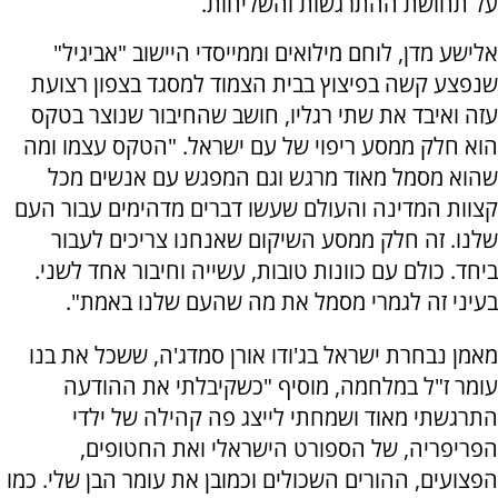
על תחושת ההתרגשות והשליחות.
אלישע מדן, לוחם מילואים וממייסדי היישוב "אביגיל"
שנפצע קשה בפיצוץ בבית הצמוד למסגד בצפון רצועת
עזה ואיבד את שתי רגליו, חושב שהחיבור שנוצר בטקס
הוא חלק ממסע ריפוי של עם ישראל. "הטקס עצמו ומה
שהוא מסמל מאוד מרגש וגם המפגש עם אנשים מכל
קצוות המדינה והעולם שעשו דברים מדהימים עבור העם
שלנו. זה חלק ממסע השיקום שאנחנו צריכים לעבור
ביחד. כולם עם כוונות טובות, עשייה וחיבור אחד לשני.
בעיני זה לגמרי מסמל את מה שהעם שלנו באמת".
מאמן נבחרת ישראל בג'ודו אורן סמדג'ה, ששכל את בנו
עומר ז"ל במלחמה, מוסיף "כשקיבלתי את ההודעה
התרגשתי מאוד ושמחתי לייצג פה קהילה של ילדי
הפריפריה, של הספורט הישראלי ואת החטופים,
הפצועים, ההורים השכולים וכמובן את עומר הבן שלי. כמו