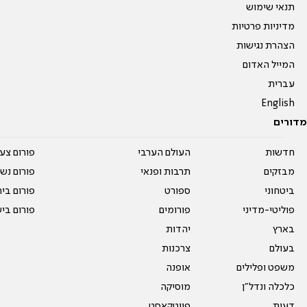
תנאי שימוש
מדיניות פרטיות
הצהרת נגישות
המייל האדום
עברית
English
מדורים
חדשות
העולם הערבי
פורום צע
מבזקים
תרבות ופנאי
פורום נשו
ביטחוני
ספורט
פורום בי
פוליטי-מדיני
פורומים
פורום בי
בארץ
יהדות
בעולם
צרכנות
משפט ופלילים
אופנה
כלכלה ונדל"ן
מוסיקה
דעות
פיוטקאסט