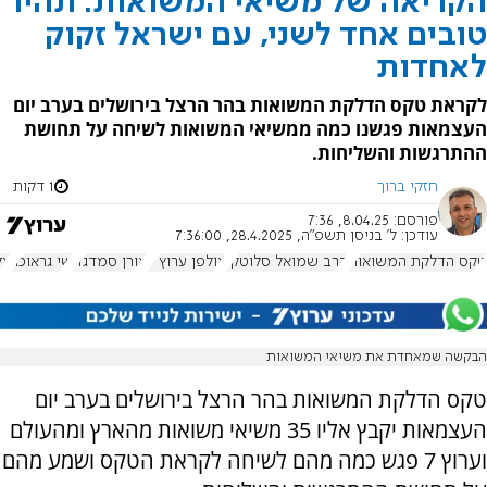
הקריאה של משיאי המשואות: תהיו
טובים אחד לשני, עם ישראל זקוק
לאחדות
לקראת טקס הדלקת המשואות בהר הרצל בירושלים בערב יום
העצמאות פגשנו כמה ממשיאי המשואות לשיחה על תחושת
ההתרגשות והשליחות.
חזקי ברוך
1 דקות
פורסם:
8.04.25, 7:36
עודכן:
ל' בניסן תשפ"ה, 28.4.2025, 7:36:00
טקס הדלקת המשואות
הרב שמואל סלוטקי
אולפן ערוץ 7
אורן סמדג'ה
שי גראוכר
אל
הבקשה שמאחדת את משיאי המשואות
טקס הדלקת המשואות בהר הרצל בירושלים בערב יום
העצמאות יקבץ אליו 35 משיאי משואות מהארץ ומהעולם
וערוץ 7 פגש כמה מהם לשיחה לקראת הטקס ושמע מהם