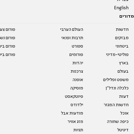
English
מדורים
חדשות
העולם הערבי
פורום צע
מבזקים
תרבות ופנאי
פורום נשו
ביטחוני
ספורט
פורום בי
פוליטי-מדיני
פורומים
פורום בי
בארץ
יהדות
בעולם
צרכנות
משפט ופלילים
אופנה
כלכלה ונדל"ן
מוסיקה
דעות
פיוטקאסט
חדשות המגזר
ילדודס
אוכל
מודעות אבל
כיפה שחורה
מזג אוויר
דיגיטל
תגיות