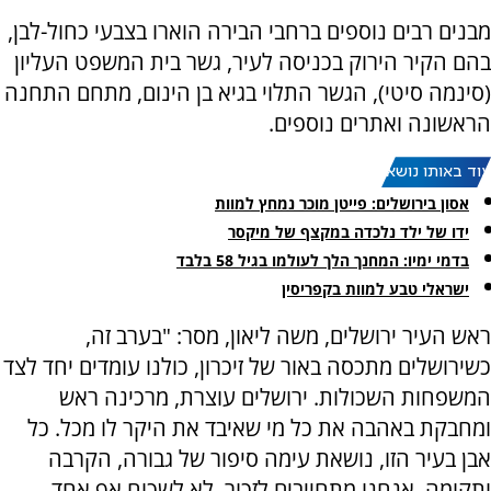
מבנים רבים נוספים ברחבי הבירה הוארו בצבעי כחול-לבן,
בהם הקיר הירוק בכניסה לעיר, גשר בית המשפט העליון
(סינמה סיטי), הגשר התלוי בגיא בן הינום, מתחם התחנה
הראשונה ואתרים נוספים.
עוד באותו נושא:
אסון בירושלים: פייטן מוכר נמחץ למוות
ידו של ילד נלכדה במקצף של מיקסר
בדמי ימיו: המחנך הלך לעולמו בגיל 58 בלבד
ישראלי טבע למוות בקפריסין
ראש העיר ירושלים, משה ליאון, מסר: "בערב זה,
כשירושלים מתכסה באור של זיכרון, כולנו עומדים יחד לצד
המשפחות השכולות. ירושלים עוצרת, מרכינה ראש
ומחבקת באהבה את כל מי שאיבד את היקר לו מכל. כל
אבן בעיר הזו, נושאת עימה סיפור של גבורה, הקרבה
ותקומה. אנחנו מתחייבים לזכור, לא לשכוח אף אחד