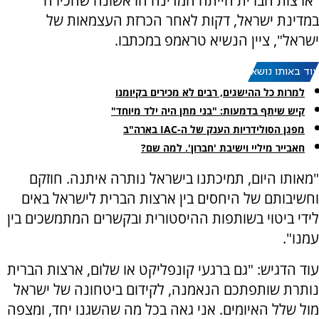
"ארצות הברית הייתה המדינה הראשונה שהכירה
במדינת ישראל, דקות לאחר הכרזת העצמאות של
ישראל", ציין הנשיא טראמפ במכתבו.
עוד באותו נושא:
למרות כל ההישגים, רבים לא מכירים בקיומנו
קיש שיתף בדמעות: "בני מתן היה ילד מיוחד"
מפגן הסולידריות הענק של ה-IAC בארה"ב
חאבייר מיליי וישיבת 'חברון'. למה שם?
"מאותו היום, תמיכתנו בישראל נותרה איתנה. חוזקם
וחשיבותם של היחסים בין ארצות הברית לישראל באים
לידי ביטוי בשותפות ההיסטורית ובקשרים המתמשכים בין
עמנו".
עוד הדגיש: "גם ברגעי קונפליקט או שלום, ארצות הברית
נותרת שותפתכם הנאמנה, לקידום ביטחונה של ישראל
מול שלל האיומים. אני גאה בכל מה שהשגנו יחד, ומצפה