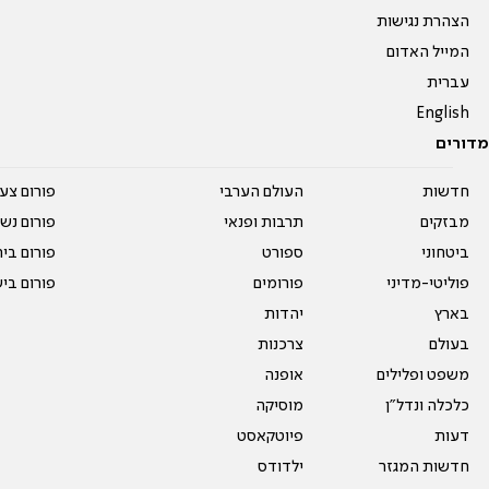
הצהרת נגישות
המייל האדום
עברית
English
מדורים
חדשות
העולם הערבי
פורום צע
מבזקים
תרבות ופנאי
פורום נשו
ביטחוני
ספורט
פורום בי
פוליטי-מדיני
פורומים
פורום בי
בארץ
יהדות
בעולם
צרכנות
משפט ופלילים
אופנה
כלכלה ונדל"ן
מוסיקה
דעות
פיוטקאסט
חדשות המגזר
ילדודס