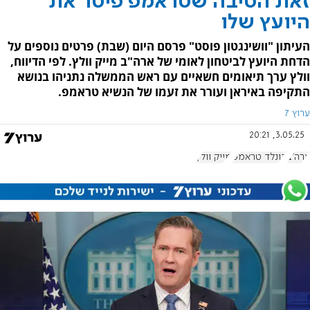
זאת הסיבה שטראמפ פיטר את
היועץ שלו
העיתון "וושינגטון פוסט" פרסם היום (שבת) פרטים נוספים על
הדחת היועץ לביטחון לאומי של ארה"ב מייק וולץ. לפי הדיווח,
וולץ ערך תיאומים חשאיים עם ראש הממשלה נתניהו בנושא
התקיפה באיראן ועורר את זעמו של הנשיא טראמפ.
ערוץ 7
3.05.25, 20:21
ארה"ב
דונלד טראמפ
מייק וולץ