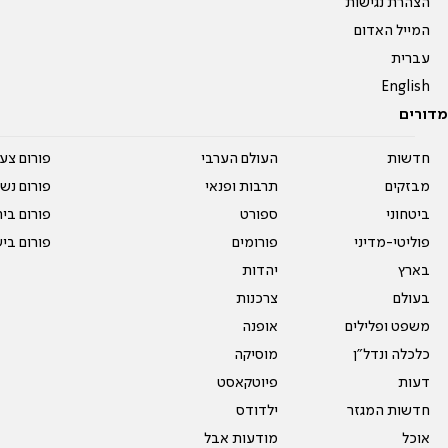
הצהרת נגישות
המייל האדום
עברית
English
מדורים
חדשות
העולם הערבי
פורום צע
מבזקים
תרבות ופנאי
פורום נשו
ביטחוני
ספורט
פורום בי
פוליטי-מדיני
פורומים
פורום בי
בארץ
יהדות
בעולם
צרכנות
משפט ופלילים
אופנה
כלכלה ונדל"ן
מוסיקה
דעות
פיוטקאסט
חדשות המגזר
ילדודס
אוכל
מודעות אבל