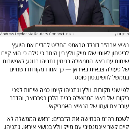
מייק וולץ
צילום: Andrew Leyden via Reuters Connect
נשיא ארה"ב דונלד טראמפ החליט להדיח את היועץ
לביטחון לאומי שלו מייק וולץ בין היתר כי גילה כי הוא קיים
שיחות עם ראש הממשלה בנימין נתניהו בנוגע לאפשרות
של פעולה צבאית באיראן — כך אמרו מקורות רשמיים
בממשל לוושינגטון פוסט.
לפי שני מקורות, וולץ ונתניהו קיימו כמה שיחות לפני
ביקורו של ראש הממשלה בבית הלבן בפברואר, והדבר
עורר את זעמו של הנשיא האמריקאי.
לשכת רה"מ הכחישה את הדברים: "ראש הממשלה לא
קיים קשר אינטנסיבי עם מייק וולץ בנושא איראן. נתניהו,