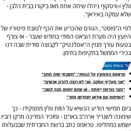
וולץ ו-וויטקוף ניהלו שיחה אחת מאז ביקורו בבית הלבן -
שלא עסקה באיראן".
לפי ה"פוסט", הגורם שהכריע את הכף לטובת פיטוריו של
היועץ היה סערת הצ'אט הסודי בחודש שעבר - אז צורף
בטעות עורך מגזין ה"אטלנטיק" לקבוצה סודית שבה דנו
בכירי הממשל בתקיפות בתימן.
עוד באותו נושא:
טראמפ התפוצץ על הגסת': "חשבתי שזה תוקן"
"אני מעדיף עסקה, אני לא רוצה להרוג אנשים"
"מצר הורמוז ייפתח - או שהם יחטפו מכה קשה"
"השיחות עם איראן יתחדשו מחר"
ביום חמישי הודיע הנשיא על הזזת וולץ מתפקידו - כך
שימונה לשגריר ארה"ב באו"ם - ומזכיר המדינה מרקו רוביו
ישמש כמחליפו. טראמפ כתב ברשת החברתית שבבעלותו