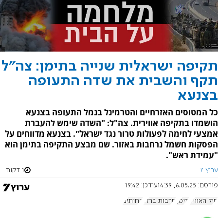
תקיפה ישראלית שנייה בתימן: צה"ל
תקף והשבית את שדה התעופה
בצנעא
כל המטוסים האזרחיים והטרמינל בנמל התעופה בצנעא
הושמדו בתקיפה אווירית. צה"ל: "השדה שימש להעברת
אמצעי לחימה לפעולות טרור נגד ישראל". בצנעא מדווחים על
הפסקות חשמל נרחבות באזור. שם מבצע התקיפה בתימן הוא
"עמידת ראש".
ערוץ 7
1 דקות
פורסם:
6.05.25, 14:39
עודכן:
19:42
חיל האוויר
תימן
חרבות ברזל
החותים