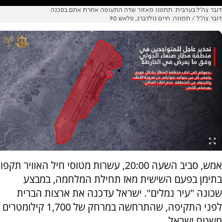
דובר צה"ל בערבית: תתפנו מאזור שדה התעופה אחרת אתם בסכנה
דובר צה"ל / תמונה: חיים גולדברג, פלאש 90
אמש, סביב השעה 20:00, עשרות מטוסי חיל האוויר תקפו
בתימן בפעם השישית מאז תחילת המלחמה, במבצע
שכונה "עיר נמלים". ישראל עדכנה את ארצות הברית
לפני התקיפה, שהתרחשה במרחק של 1,700 קילומטרים
משטח ישראל.