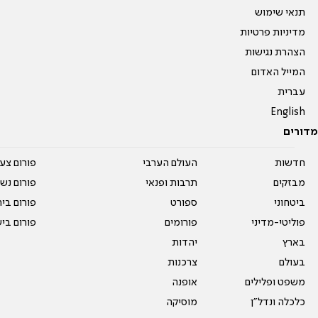
תנאי שימוש
מדיניות פרטיות
הצהרת נגישות
המייל האדום
עברית
English
מדורים
חדשות
העולם הערבי
פורום צע
מבזקים
תרבות ופנאי
פורום נשו
ביטחוני
ספורט
פורום בי
פוליטי-מדיני
פורומים
פורום בי
בארץ
יהדות
בעולם
צרכנות
משפט ופלילים
אופנה
כלכלה ונדל"ן
מוסיקה