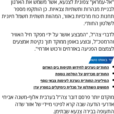
"אל-עמראן" צפונית לצנעא, אשר משמש את הארגון
לבניית מנהרות ותשתיות צבאיות. כן הותקפו מספר
תחנות כוח מרכזיות באזור, המהוות תשתית חשמל חיונית
לשלטון החות'י.
לדברי צה"ל, "המבצע אושר על ידי מפקד חיל האוויר
והרמטכ"ל, ובוצע באופן ממוקד תוך נקיטת אמצעים
לצמצום הפגיעה באזרחים ורכוש אזרחי".
עוד באותו נושא:
החות'ים נערכים לחידוש תקיפות בים האדום
החות'ים מכריזים על הסלמה נוספת
המיליציה החות'ית נערכת לעימות צבאי נוסף
חמושים השתלטו על מכלית כימיקלים במפרץ עדן
מוקדם יותר פרסם דובר צה"ל בערבית אלוף-משנה אביחי
אדרעי הודעה שבה קרא לפינוי מיידי של אזור שדה
התעופה בבירה צנעא שבתימן.