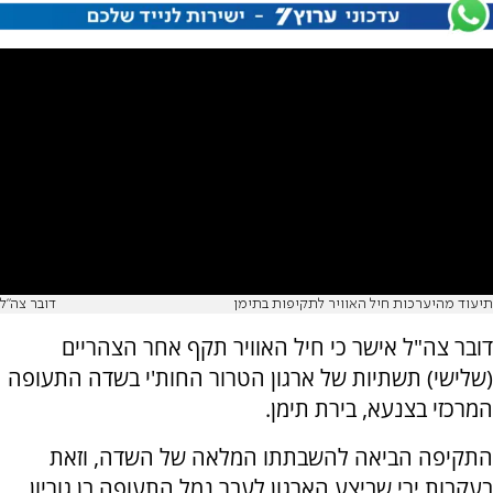
תיעוד מהיערכות חיל האוויר לתקיפות בתימן
דובר צה"ל
דובר צה"ל אישר כי חיל האוויר תקף אחר הצהריים
(שלישי) תשתיות של ארגון הטרור החות'י בשדה התעופה
המרכזי בצנעא, בירת תימן.
התקיפה הביאה להשבתתו המלאה של השדה, וזאת
בעקבות ירי שביצע הארגון לעבר נמל התעופה בן גוריון