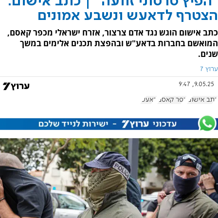
"הפיץ סרטוני זוועה" | כתב אישום:
הצטרף לדאעש ונשבע אמונים
כתב אישום הוגש נגד אדם צרצור, אזרח ישראלי מכפר קאסם,
המואשם בחברות בדאע"ש ובהפצת תכנים אלימים במשך
שנים.
ערוץ 7
9.05.25, 9:47
כתב אישום
כפר קאסם
דאעש