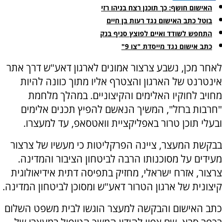
האישום חושף: כך תוכנן רצח בניהו רזי
בוטל כתב האישום נגד רעות בן חיים
התחפש לשודד ואיים לפוצץ סניף בנק
כתב אישום נגד מייסדת "צו 9"
לאחר מכן, נשבע צרצור אמונים לארגון דאע"ש דרך אתר
אינטרנט של הארגון והצטרף אליו מתוך כוונה להיות
מחויב לחוקיו האלימים והקיצוניים. במהלך מלחמת
"חרבות ברזל", המשיך הנאשם להפיץ תכנים אלימים
ובעלי תוכן טרור באפליקציית וואטסאפ, עד למעצרו.
בבקשת המעצר, ציינה הפרקליטות כי מעשיו של צרצור
מעידים על מסוכנותו הרבה לביטחון הציבור והמדינה.
צרצור, אזרח ישראלי, מחזיק בתפיסה דתית אידיאולוגית
קיצונית של ארגון הטרור דאע"ש ומסוכן לביטחון המדינה.
כתב האישום והבקשה למעצר הוגשו לבית משפט השלום