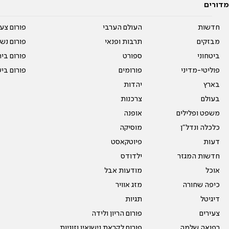
מדורים
חדשות
העולם הערבי
פורום צע
מבזקים
תרבות ופנאי
פורום נשו
ביטחוני
ספורט
פורום בי
פוליטי-מדיני
פורומים
פורום בי
בארץ
יהדות
בעולם
צרכנות
משפט ופלילים
אופנה
כלכלה ונדל"ן
מוסיקה
דעות
פיוטקאסט
חדשות המגזר
ילדודס
אוכל
מודעות אבל
כיפה שחורה
מזג אוויר
דיגיטל
תגיות
צעירים
פורום הריון ולידה
רפואה שלמה
פורום לקראת נישואין וזוגיות