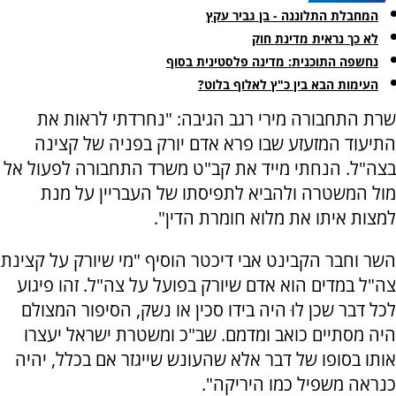
המחבלת התלוננה - בן גביר עקץ
לא כך נראית מדינת חוק
נחשפה התוכנית: מדינה פלסטינית בסוף
העימות הבא בין כ"ץ לאלוף בלוט?
שרת התחבורה מירי רגב הגיבה: "נחרדתי לראות את
התיעוד המזעזע שבו פרא אדם יורק בפניה של קצינה
בצה"ל. הנחתי מייד את קב"ט משרד התחבורה לפעול אל
מול המשטרה ולהביא לתפיסתו של העבריין על מנת
למצות איתו את מלוא חומרת הדין".
השר וחבר הקבינט אבי דיכטר הוסיף "מי שיורק על קצינת
צה"ל במדים הוא אדם שיורק בפועל על צה"ל. זהו פיגוע
לכל דבר שכן לוּ היה בידו סכין או נשק, הסיפור המצולם
היה מסתיים כואב ומדמם. ‏שב"כ ומשטרת ישראל יעצרו
אותו בסופו של דבר אלא שהעונש שייגזר אם בכלל, יהיה
כנראה משפיל כמו היריקה".