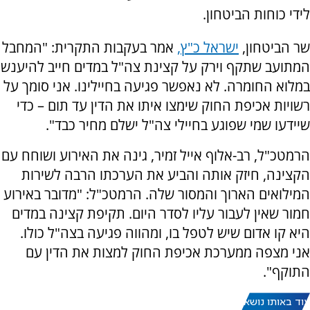
לידי כוחות הביטחון.
שר הביטחון,
ישראל כ"ץ,
אמר בעקבות התקרית: "המחבל
המתועב שתקף וירק על קצינת צה"ל במדים חייב להיענש
במלוא החומרה. לא נאפשר פגיעה בחיילינו. אני סומך על
רשויות אכיפת החוק שימצו איתו את הדין עד תום – כדי
שיידעו שמי שפוגע בחיילי צה"ל ישלם מחיר כבד".
הרמטכ"ל, רב-אלוף אייל זמיר, גינה את האירוע ושוחח עם
הקצינה, חיזק אותה והביע את הערכתו הרבה לשירות
המילואים הארוך והמסור שלה. הרמטכ"ל: "מדובר באירוע
חמור שאין לעבור עליו לסדר היום. תקיפת קצינה במדים
היא קו אדום שיש לטפל בו, ומהווה פגיעה בצה"ל כולו.
אני מצפה ממערכת אכיפת החוק למצות את הדין עם
התוקף".
עוד באותו נושא: