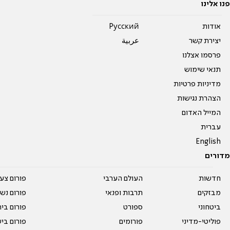
פנו אלינו
אודות
Pусский
יצירת קשר
عربية
פרסמו אצלנו
תנאי שימוש
מדיניות פרטיות
הצהרת נגישות
המייל האדום
עברית
English
מדורים
חדשות
העולם הערבי
פורום צע
מבזקים
תרבות ופנאי
פורום נשו
ביטחוני
ספורט
פורום בי
פוליטי-מדיני
פורומים
פורום בי