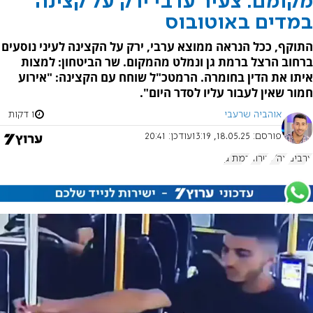
מקומם: צעיר ערבי ירק על קצינה
במדים באוטובוס
התוקף, ככל הנראה ממוצא ערבי, ירק על הקצינה לעיני נוסעים
ברחוב הרצל ברמת גן ונמלט מהמקום. שר הביטחון: למצות
איתו את הדין בחומרה. הרמטכ"ל שוחח עם הקצינה: "אירוע
חמור שאין לעבור עליו לסדר היום".
אוהביה שרעבי
1 דקות
פורסם:
18.05.25, 13:19
עודכן:
20:41
ערבים
צה"ל
טרור
רמת גן