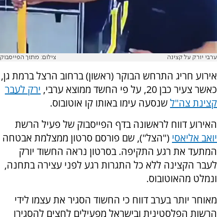
ערבי יורק על קצינה
צילום: מתוך הפייסבוק
אירוע חריג התרחש הבוקר (ראשון) ברחוב הרצל ברמת גן,
כאשר צעיר כבן 20, על פי החשד ממוצא ערבי,
ירק לעבר
קצינת צה"ל
שנסעה עימו באותו קו אוטובוס.
האירוע דווח לראשונה בדף הפייסבוק של פעיל הרשת
יואב אליאסי
("הצל"), שם פורסם סרטון ממצלמת אבטחה
המתעד את רגע התקיפה. בסרטון נראה החשוד יורק
לעבר הקצינה ללא כל התגרות רגע לפני עצירה בתחנה,
ונמלט מהאוטובוס.
מאוחר יותר בערב דווח כי החשוד הסגיר את עצמו לידי
הרשות הפלסטינית ובישראל מפעילים לחצים להסגירו