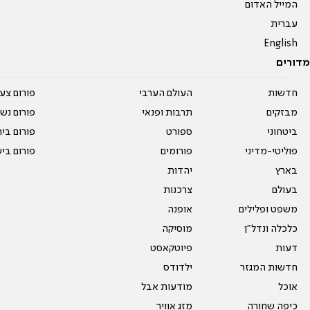
המייל האדום
עברית
English
מדורים
חדשות
העולם הערבי
פורום צע
מבזקים
תרבות ופנאי
פורום נשו
ביטחוני
ספורט
פורום בי
פוליטי-מדיני
פורומים
פורום בי
בארץ
יהדות
בעולם
צרכנות
משפט ופלילים
אופנה
כלכלה ונדל"ן
מוסיקה
דעות
פיוטקאסט
חדשות המגזר
ילדודס
אוכל
מודעות אבל
כיפה שחורה
מזג אוויר