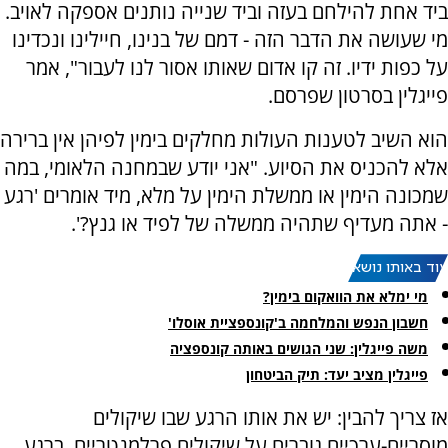
ביד אחת להילחם בעזה וביד שנייה נותנים אספקה לאויב.
מי שעושה את הדבר הזה - דמם של בנינו, חיילינו ונכדינו
על כפות ידיו. זה קו אדום שאותו אסור לנו לעבור", אמר
פייגלין בסרטון שפרסם.
הוא השיב לטענות העולות מחלקים בימין לפיהן אין ברירה
אלא להכניס את הסיוע. "אני יודע שבמחנה הלאומי, במה
שמכונה הימין או ממשלת הימין על מלא, מיד אומרים 'רגע
- אתה מעדיף שתהיה ממשלה של לפיד או גנץ?'.
עוד באותו נושא:
מי ימלא את הוואקום בימין?
חשבון הנפש והמלחמה ב'קונספציית אוסלו'
משה פייגלין: שני הגושים באותה קונספציה
פייגלין מציב יעד: תיק הביטחון
אז צריך להבין: יש את אותו הרגע שבו שיקולים
מוסריים-ערכיים גוברים על שיקולים פרלמנטריים. ברגע