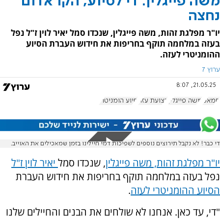
משה פייגלין: די לסיוע, הקו אדום
נחצה
יו"ר מפלגת זהות, משה פייגלין, שנכדו סמל יאיר לוין ז"ל נפל
בעזה במלחמה תוקף בחריפות את חידוש העברת הסיוע
ההומניטרי לעזה.
ערוץ 7
21.05.25, 8:07
חמאס
משה פייגלין
רצועת עזה
סיוע הומניטרי
די כבר! לא נקבל תירוצים נוספים לשפיכות דמי חיילינו בזמן שמאכילים את האוייב.
יו"ר מפלגת זהות, משה פייגלין
, שנכדו סמל
יאיר לוין ז"ל
נפל בעזה במלחמה תוקף בחריפות את חידוש העברת
הסיוע ההומניטרי לעזה
.
"די, עד כאן. אנחנו לא שולחים את הבנים והחיילים שלנו