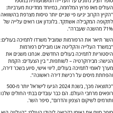
סופר הציג נתונים על העלייה המשמעותית במספר
העולים מאז פרוץ המלחמה, במיוחד ממדינות מערביות:
"הקיץ הקרוב יגיעו פי שניים יותר טיסות מצרפת בהשוואה
לתקופה המקבילה אשתקד. בלונדון אנו רואים עלייה של
71% מהשנה שעברה".
השר תיאר את הרפורמות שמוביל משרדו לתמיכה בעולים:
"במשרד העלייה והקליטה אנו מובילים רפורמות
היסטוריות לתמיכה בעולים החדשים. אנחנו משנים את
הגישה: מבירוקרטיה – לשותפות." בין הצעדים: הקמת
מערך לאומי לתמיכה בעולים, ליווי אישי, סיוע בשכר דירה,
והפחתת מיסים על רכישת דירה ראשונה".
"כתוצאה מכך, בשנת 2024 הגיעו לישראל יותר מ-500
רופאים מרחבי העולם. הם כבר עובדים בבתי החולים שלנו
ותורמים לשיקום הצפון והדרום", סיפר השר.
סופר סיים את נאומו בקריאה ליהודי העולם: "העלייה היא