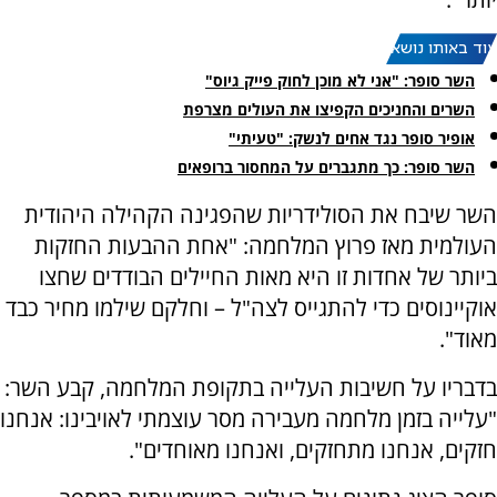
עוד באותו נושא:
השר סופר: "אני לא מוכן לחוק פייק גיוס"
השרים והחניכים הקפיצו את העולים מצרפת
אופיר סופר נגד אחים לנשק: "טעיתי"
השר סופר: כך מתגברים על המחסור ברופאים
השר שיבח את הסולידריות שהפגינה הקהילה היהודית
העולמית מאז פרוץ המלחמה: "אחת ההבעות החזקות
ביותר של אחדות זו היא מאות החיילים הבודדים שחצו
אוקיינוסים כדי להתגייס לצה"ל – וחלקם שילמו מחיר כבד
מאוד".
בדבריו על חשיבות העלייה בתקופת המלחמה, קבע השר:
"עלייה בזמן מלחמה מעבירה מסר עוצמתי לאויבינו: אנחנו
חזקים, אנחנו מתחזקים, ואנחנו מאוחדים".