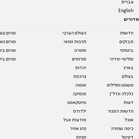
עברית
English
מדורים
חדשות
העולם הערבי
פורום צע
מבזקים
תרבות ופנאי
פורום נשו
ביטחוני
ספורט
פורום בי
פוליטי-מדיני
פורומים
פורום בי
בארץ
יהדות
בעולם
צרכנות
משפט ופלילים
אופנה
כלכלה ונדל"ן
מוסיקה
דעות
פיוטקאסט
חדשות המגזר
ילדודס
אוכל
מודעות אבל
כיפה שחורה
מזג אוויר
דיגיטל
תגיות