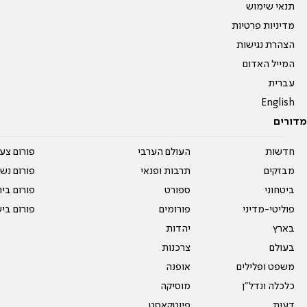
תנאי שימוש
מדיניות פרטיות
הצהרת נגישות
המייל האדום
עברית
English
מדורים
חדשות
העולם הערבי
פורום צע
מבזקים
תרבות ופנאי
פורום נשו
ביטחוני
ספורט
פורום בי
פוליטי-מדיני
פורומים
פורום בי
בארץ
יהדות
בעולם
צרכנות
משפט ופלילים
אופנה
כלכלה ונדל"ן
מוסיקה
דעות
פיוטקאסט